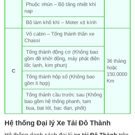
Phuộc nhún – Bộ tăng nhiệt khí
nạp
Bộ làm khô khí – Moter xịt kính
Vỏ cabin – Tổng thành thân xe
Chassi
Tổng thành động cơ (Không bao
gồm đề khởi động, máy phát điện
36 tháng
lốc lạnh, kim phun)
hoặc
C
150.0000
Tổng thành hộp số (Không bao
Km
gồm li hợp)
Tổng thành cầu trước sau (Không
bao gồm hệ thống phanh, tam
bua, bạt lót, bạc đạn, phốt)
Hệ thống Đại lý Xe Tải Đô Thành
Hệ thống danh sách đại lý
xe tải
Đô Thành
trên