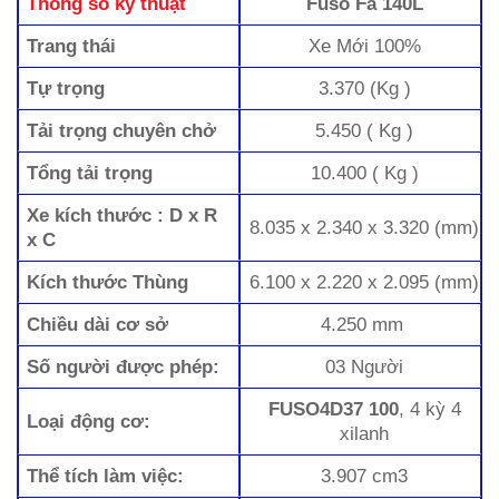
Thông số kỹ thuật
Fuso Fa 140L
Trang thái
Xe Mới 100%
Tự trọng
3.370 (Kg )
Tải trọng chuyên chở
5.450 ( Kg )
Tổng tải trọng
10.400 ( Kg )
Xe kích thước : D x R
8.035 x 2.340 x 3.320 (mm)
x C
Kích thước Thùng
6.100 x 2.220 x 2.095 (mm)
Chiều dài cơ sở
4.250 mm
Số người được phép:
03 Người
FUSO4D37 100
, 4 kỳ 4
Loại động cơ:
xilanh
Thể tích làm việc:
3.907 cm3