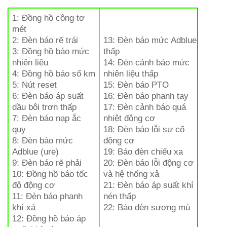
1: Đồng hồ công tơ
mét
2: Đèn báo rẽ trái
13: Đèn báo mức Adblue
3: Đồng hồ báo mức
thấp
nhiên liệu
14: Đèn cảnh báo mức
4: Đồng hồ báo số km
nhiên liệu thấp
5: Nút reset
15: Đèn báo PTO
6: Đèn báo áp suất
16: Đèn báo phanh tay
dầu bôi trơn thấp
17: Đèn cảnh báo quá
7: Đèn báo nạp ắc
nhiệt động cơ
quy
18: Đèn báo lỗi sự cố
8: Đèn báo mức
động cơ
Adblue (ure)
19: Báo đèn chiếu xa
9: Đèn báo rẽ phải
20: Đèn báo lỗi động cơ
10: Đồng hồ báo tốc
và hệ thống xả
độ động cơ
21: Đèn báo áp suất khí
11: Đèn báo phanh
nén thấp
khí xả
22: Báo đèn sương mù
12: Đồng hồ báo áp