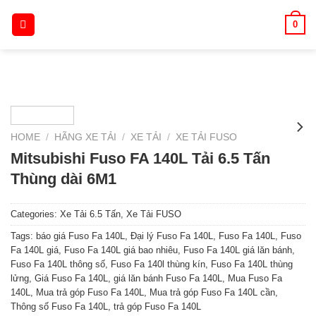
Skip
0
to
content
HOME
/
HÃNG XE TẢI
/
XE TẢI
/
XE TẢI FUSO
Mitsubishi Fuso FA 140L Tải 6.5 Tấn
Thùng dài 6M1
Categories:
Xe Tải 6.5 Tấn
,
Xe Tải FUSO
Tags:
báo giá Fuso Fa 140L
,
Đại lý Fuso Fa 140L
,
Fuso Fa 140L
,
Fuso
Fa 140L giá
,
Fuso Fa 140L giá bao nhiêu
,
Fuso Fa 140L giá lăn bánh
,
Fuso Fa 140L thông số
,
Fuso Fa 140l thùng kín
,
Fuso Fa 140L thùng
lửng
,
Giá Fuso Fa 140L
,
giá lăn bánh Fuso Fa 140L
,
Mua Fuso Fa
140L
,
Mua trả góp Fuso Fa 140L
,
Mua trả góp Fuso Fa 140L cần
,
Thông số Fuso Fa 140L
,
trả góp Fuso Fa 140L