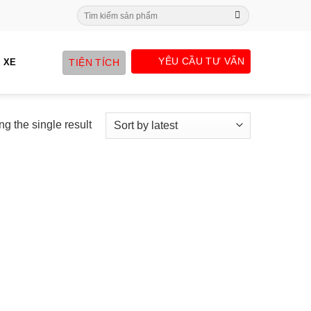
Search
for:
YÊU CẦU TƯ VẤN
TIỆN TÍCH
 XE
g the single result