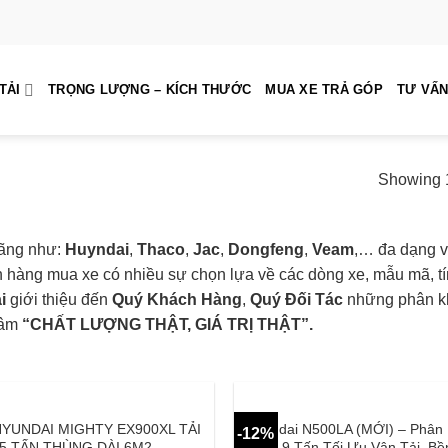
TẢI
TRỌNG LƯỢNG – KÍCH THƯỚC
MUA XE TRẢ GÓP
TƯ VẤN
Showing 1
hãng như:
Huyndai
,
Thaco
,
Jac
,
Dongfeng
,
Veam
,… đa dạng v
h hàng mua xe có nhiều sự chọn lựa về các dòng xe, mẫu mã, t
i
giới thiệu đến
Quý Khách Hàng
,
Quý Đối Tác
những phân kh
hâm
“CHẤT LƯỢNG THẬT, GIÁ TRỊ THẬT”.
HYUNDAI MIGHTY EX900XL TẢI
Hyundai N500LA (MỚI) – Phân
-12%
5 TẤN THÙNG DÀI 6M2
Tải 1,9 Tấn Tối Ưu Vận Tải, Bền