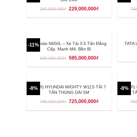
229,000,000
₫
266,000,000
₫
74
Hyundai N650L – Xe Tải 3.5 Tấn Đẳng
TATA 
-11%
Cấp, Mạnh Mẽ, Bền Bỉ
595,000,000
₫
665,000,000
₫
(MỚI) HYUNDAI MIGHTY W11S TẢI 7
(MỚI)
-8%
-8%
TẤN THÙNG DÀI 5M
TẢ
725,000,000
₫
785,000,000
₫
75