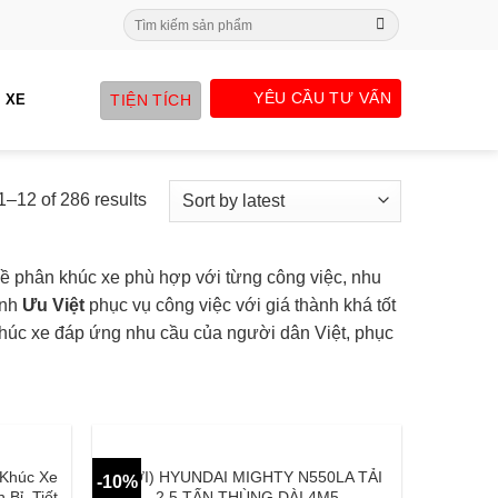
Search
for:
YÊU CẦU TƯ VẤN
TIỆN TÍCH
 XE
–12 of 286 results
ề phân khúc xe phù hợp với từng công việc, nhu
ính
Ưu
Việt
phục vụ công việc với giá thành khá tốt
úc xe đáp ứng nhu cầu của người dân Việt, phục
 Khúc Xe
(MỚI) HYUNDAI MIGHTY N550LA TẢI
-10%
 Bỉ, Tiết
2.5 TẤN THÙNG DÀI 4M5