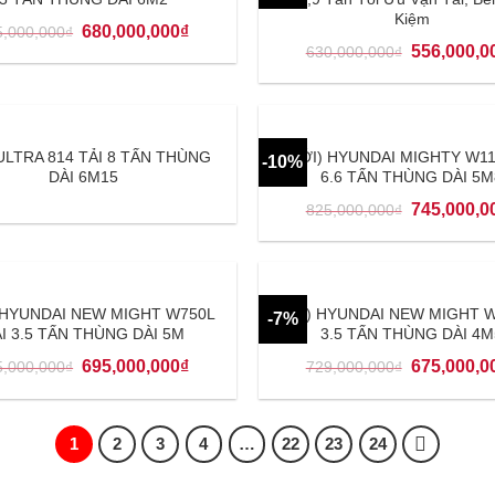
Kiệm
680,000,000
₫
5,000,000
₫
556,000,0
630,000,000
₫
ULTRA 814 TẢI 8 TẤN THÙNG
(MỚI) HYUNDAI MIGHTY W11
-10%
DÀI 6M15
6.6 TẤN THÙNG DÀI 5M
745,000,0
825,000,000
₫
 HYUNDAI NEW MIGHT W750L
(MỚI) HYUNDAI NEW MIGHT W
-7%
I 3.5 TẤN THÙNG DÀI 5M
3.5 TẤN THÙNG DÀI 4M
695,000,000
₫
675,000,0
5,000,000
₫
729,000,000
₫
1
2
3
4
…
22
23
24