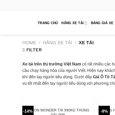
Skip
to
content
TRANG CHỦ
HÃNG XE TẢI
BẢNG GIÁ XE 
HOME
/
HÃNG XE TẢI
/
XE TẢI
FILTER
Xe tải trên thị trường Việt Nam
có rất nhiều các 
cầu chạy hàng hóa của người Việt. Hiện nay khác
khi đến tay người tiêu dùng. Dưới đây
Giá Ô Tô Tả
vụ tốt nhất đến tay người tiêu dùng với phương c
FOTON WONDER TẢI 990KG THÙNG
(MỚI) 
-14%
-9%
DÀI 2M8