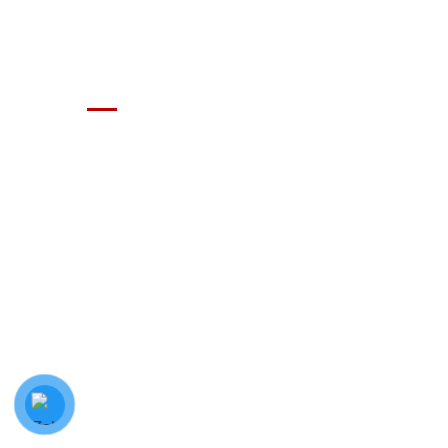
GIÁ XE Ô TÔ TẢI
Địa chỉ: Nam Từ Liêm, Hanoi, Vietnam
SĐT: 09814.15.112
Email: Muabanxe28@gmail.com