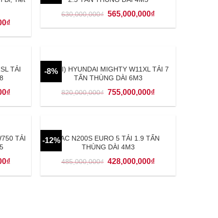
565,000,000
₫
630,000,000
₫
00
₫
SL TẢI
(MỚI) HYUNDAI MIGHTY W11XL TẢI 7
-8%
8
TẤN THÙNG DÀI 6M3
00
₫
755,000,000
₫
820,000,000
₫
750 TẢI
JAC N200S EURO 5 TẢI 1.9 TẤN
-12%
5
THÙNG DÀI 4M3
00
₫
428,000,000
₫
485,000,000
₫