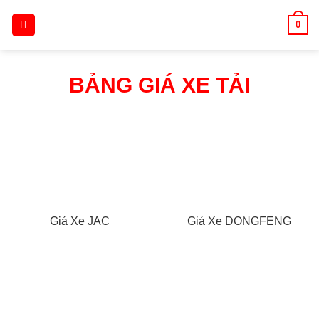
Skip
0
to
content
BẢNG GIÁ XE TẢI
Giá Xe JAC
Giá Xe DONGFENG