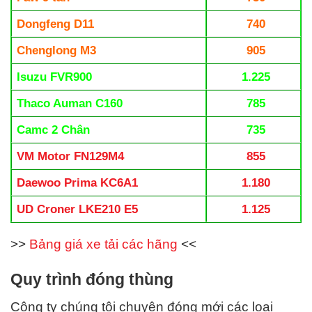
Dongfeng D11
740
Chenglong M3
905
Isuzu FVR900
1.225
Thaco Auman C160
785
Camc 2 Chân
735
VM Motor FN129M4
855
Daewoo Prima KC6A1
1.180
UD Croner LKE210 E5
1.125
>>
Bảng giá xe tải các hãng
<<
Quy trình đóng thùng
Công ty chúng tôi chuyên đóng mới các loại