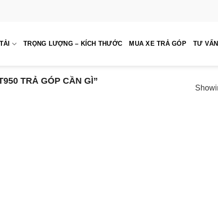
TẢI
TRỌNG LƯỢNG – KÍCH THƯỚC
MUA XE TRẢ GÓP
TƯ VẤN
950 TRẢ GÓP CẦN GÌ”
Showin