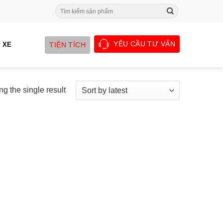
Search
for:
YÊU CẦU TƯ VẤN
TIỆN TÍCH
 XE
g the single result