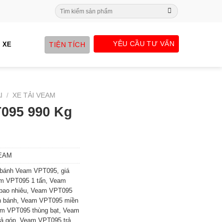
Search
for:
YÊU CẦU TƯ VẤN
TIỆN TÍCH
 XE
I
/
XE TẢI VEAM
T095 990 Kg
VEAM
n bánh Veam VPT095
,
giá
m VPT095 1 tấn
,
Veam
bao nhiêu
,
Veam VPT095
n bánh
,
Veam VPT095 miền
m VPT095 thùng bạt
,
Veam
ả góp
,
Veam VPT095 trả