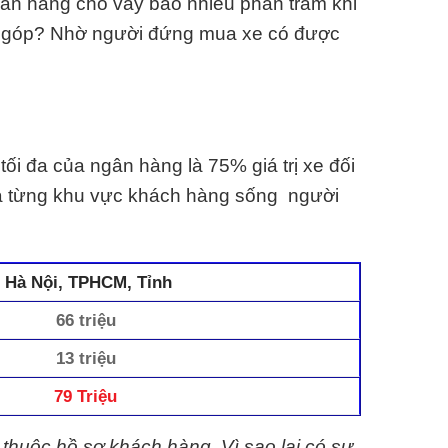
ân hàng cho vay bao nhiêu phần trăm khi
rả góp? Nhờ người đứng mua xe có được
ối đa của ngân hàng là 75% giá trị xe đối
và từng khu vực khách hàng sống người
Hà Nội, TPHCM, Tỉnh
66 triệu
13 triệu
79 Triệu
 thuộc hồ sơ khách hàng. Vì sao lại có sự