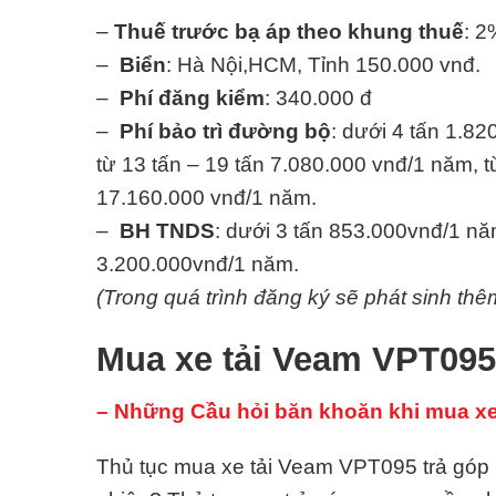
–
Thuế trước bạ áp theo khung thuế
: 2
–
Biển
: Hà Nội,HCM, Tỉnh 150.000 vnđ.
–
Phí đăng kiểm
: 340.000 đ
–
Phí bảo trì đường bộ
: dưới 4 tấn 1.82
từ 13 tấn – 19 tấn 7.080.000 vnđ/1 năm, t
17.160.000 vnđ/1 năm.
–
BH TNDS
: dưới 3 tấn 853.000vnđ/1 nă
3.200.000vnđ/1 năm.
(Trong quá trình đăng ký sẽ phát sinh thê
Mua xe tải Veam VPT095
– Những Cầu hỏi băn khoăn khi mua xe 
Thủ tục mua xe tải Veam VPT095 trả góp b