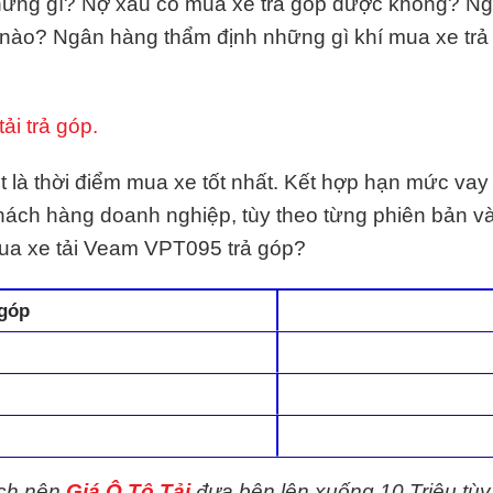
hững gì? Nợ xấu có mua xe trả góp được không? Ng
ế nào? Ngân hàng thẩm định những gì khí mua xe t
ải trả góp.
là thời điểm mua xe tốt nhất. Kết hợp hạn mức vay t
khách hàng doanh nghiệp, tùy theo từng phiên bản 
mua xe tải Veam VPT095 trả góp?
 góp
ệch nên
Giá Ô Tô Tải
đưa bên lên xuống 10 Triệu tùy