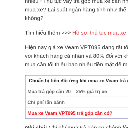
nhiêu? Thủ tục vay trả góp mua xe cần n
mua xe? Lãi suất ngân hàng tính như th
không?
Tìm hiểu thêm >>>
Hồ sơ, thủ tục mua xe t
Hiện nay giá xe Veam VPT095 đang rất tốt 
với khách hàng cá nhân và 80% đối với 
mua cần tối thiểu bao nhiêu tiền mặt để 
Chuẩn bị tiền đối ứng khi mua xe Veam trả
Mua trả góp cần 20 – 25% giá trị xe
Chi phí lăn bánh
Mua xe Veam VPT095 trả góp cần có?
Ghi chú:
Chi phí mua trả góp sẽ chênh l