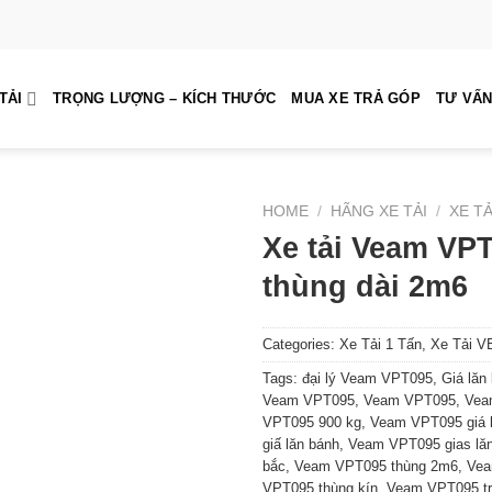
TẢI
TRỌNG LƯỢNG – KÍCH THƯỚC
MUA XE TRẢ GÓP
TƯ VẤN
HOME
/
HÃNG XE TẢI
/
XE TẢ
Xe tải Veam VP
thùng dài 2m6
Categories:
Xe Tải 1 Tấn
,
Xe Tải 
Tags:
đại lý Veam VPT095
,
Giá lă
Veam VPT095
,
Veam VPT095
,
Vea
VPT095 900 kg
,
Veam VPT095 giá 
giấ lăn bánh
,
Veam VPT095 gias lă
bắc
,
Veam VPT095 thùng 2m6
,
Vea
VPT095 thùng kín
,
Veam VPT095 tr