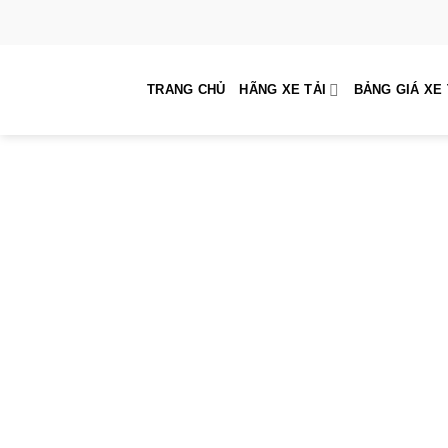
Skip
to
content
TRANG CHỦ
HÃNG XE TẢI
BẢNG GIÁ XE 