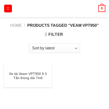
Skip
0
to
content
HOME
/
PRODUCTS TAGGED “VEAM VPT950”
FILTER
Xe tải Veam VPT950 9.3
Tấn thùng dài 7m6