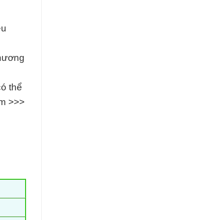
êu
thương
có thể
am >>>