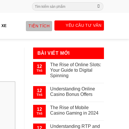
Search
for:
YÊU CẦU TƯ VẤN
TIỆN TÍCH
 XE
BÀI VIẾT MỚI
The Rise of Online Slots:
12
Your Guide to Digital
Th5
Spinning
Understanding Online
12
Casino Bonus Offers
Th5
The Rise of Mobile
12
Casino Gaming in 2024
Th5
Understanding RTP and
12