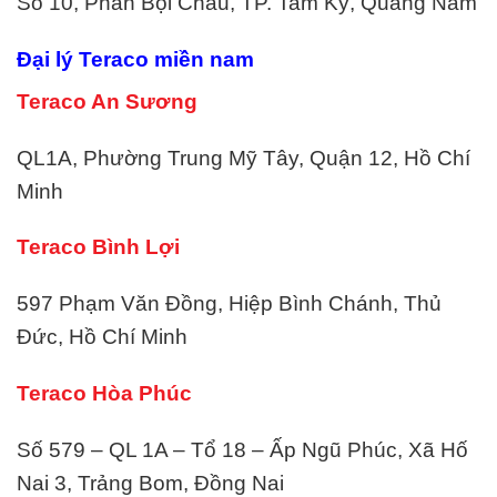
Số 10, Phan Bội Châu, TP. Tam Kỳ, Quảng Nam
Đại lý
Teraco
miền nam
Teraco An Sương
QL1A, Phường Trung Mỹ Tây, Quận 12, Hồ Chí
Minh
Teraco Bình Lợi
597 Phạm Văn Đồng, Hiệp Bình Chánh, Thủ
Đức, Hồ Chí Minh
Teraco Hòa Phúc
Số 579 – QL 1A – Tổ 18 – Ấp Ngũ Phúc, Xã Hố
Nai 3, Trảng Bom, Đồng Nai