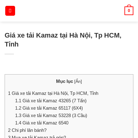
Skip
0
to
content
Giá xe tải Kamaz tại Hà Nội, Tp HCM,
Tỉnh
Mục lục
[
Ẩn
]
1
Giá xe tải Kamaz tại Hà Nội, Tp HCM, Tỉnh
1.1
Giá xe tải Kamaz 43265 (7 Tấn)
1.2
Giá xe tải Kamaz 65117 (6X4)
1.3
Giá xe tải Kamaz 53228 (3 Cầu)
1.4
Giá xe tải Kamaz 6540
2
Chi phí lăn bánh?
3
Mua xe tải Kamaz trả góp?