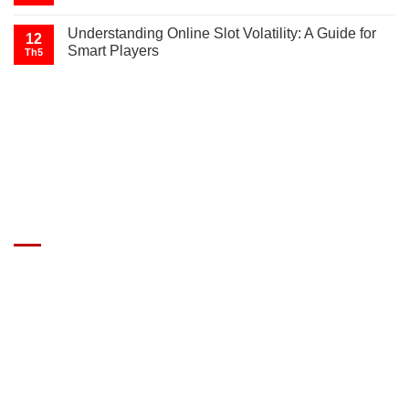
Understanding Online Slot Volatility: A Guide for
12
Smart Players
Th5
GIÁ XE Ô TÔ TẢI
Địa chỉ: Nam Từ Liêm, Hanoi, Vietnam
SĐT: 09814.15.112
Email: Muabanxe28@gmail.com