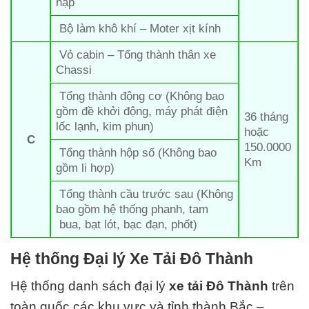
nạp
Bộ làm khô khí – Moter xịt kính
Vỏ cabin – Tổng thành thân xe
Chassi
Tổng thành động cơ (Không bao
gồm đề khởi động, máy phát điện
36 tháng
lốc lạnh, kim phun)
hoặc
C
150.0000
Tổng thành hộp số (Không bao
Km
gồm li hợp)
Tổng thành cầu trước sau (Không
bao gồm hệ thống phanh, tam
bua, bạt lót, bạc đạn, phốt)
Hệ thống Đại lý Xe Tải Đô Thành
Hệ thống danh sách đại lý
xe tải
Đô Thành
trên
toàn quốc các khu vực và tỉnh thành Bắc –