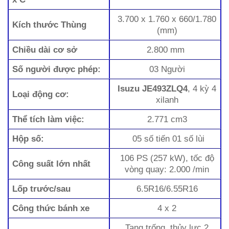
3.700 x 1.760 x 660/1.780
Kích thước Thùng
(mm)
Chiều dài cơ sở
2.800 mm
Số người được phép:
03 Người
Isuzu JE493ZLQ4
, 4 kỳ 4
Loại động cơ:
xilanh
Thể tích làm việc:
2.771 cm3
Hộp số:
05 số tiến 01 số lùi
106 PS (257 kW), tốc độ
Công suất lớn nhất
vòng quay: 2.000 /min
Lốp trước/sau
6.5R16/6.55R16
Công thức bánh xe
4 x 2
Tang trống, thủy lực 2