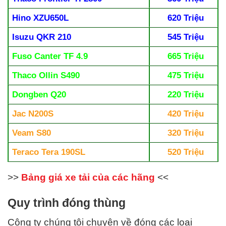
Hino XZU650L
620 Triệu
Isuzu QKR 210
545 Triệu
Fuso
Canter TF 4.9
665 Triệu
Thaco Ollin S490
475 Triệu
Dongben Q20
220 Triệu
Jac N200S
420 Triệu
Veam S80
320 Triệu
Teraco Tera 190SL
520 Triệu
>>
Bảng giá xe tải của các hãng
<<
Quy trình đóng thùng
Công ty chúng tôi chuyên về đóng
các
loại