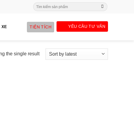
Search
for:
YÊU CẦU TƯ VẤN
TIỆN TÍCH
 XE
g the single result