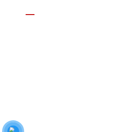
GIÁ XE Ô TÔ TẢI
Địa chỉ: Nam Từ Liêm, Hanoi, Vietnam
SĐT: 09814.15.112
Email: Muabanxe28@gmail.com