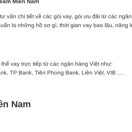
 Veam Miền Nam
vấn chi tiết về các gói vay, gói ưu đãi từ các ngâ
chuẩn bị những hồ sơ gì, thời gian vay bao lâu, năng l
hể vay trực tiếp từ các ngân hàng Việt như:
k, TP Bank, Tiên Phong Bank, Liên Việt, VIB ….
iền Nam