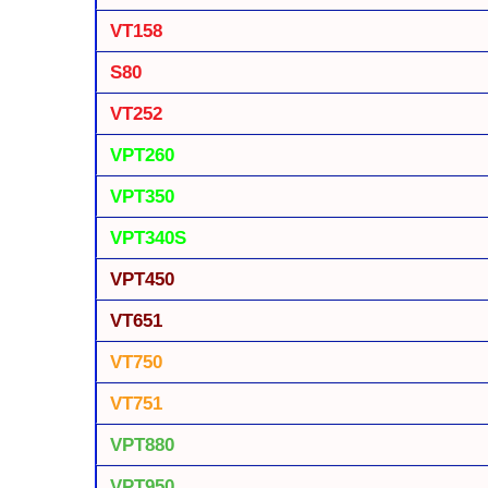
VT158
S80
VT252
VPT260
VPT350
VPT340S
VPT450
VT651
VT750
VT751
VPT880
VPT950