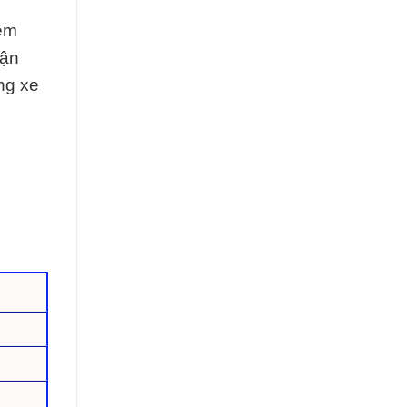
iệm
cận
ờng xe