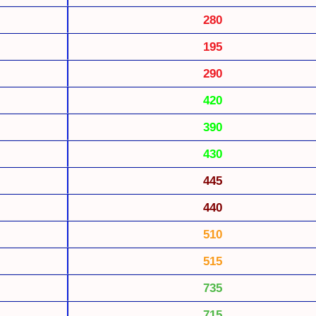
280
195
290
420
390
430
445
440
510
515
735
715