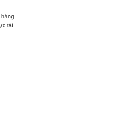
n hàng
ực tài