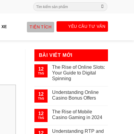
Search
for:
YÊU CẦU TƯ VẤN
TIỆN TÍCH
 XE
BÀI VIẾT MỚI
The Rise of Online Slots:
12
Your Guide to Digital
Th5
Spinning
Understanding Online
12
Casino Bonus Offers
Th5
The Rise of Mobile
12
Casino Gaming in 2024
Th5
Understanding RTP and
12