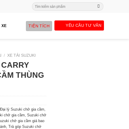
Search
for:
YÊU CẦU TƯ VẤN
TIỆN TÍCH
 XE
I
/
XE TẢI SUZUKI
 CARRY
CẦM THÙNG
Đại lý Suzuki chở gia cầm
,
i chở gia cầm
,
Suzuki chở
uzuki chở gia cầm giá bao
bánh
,
Trả góp Suzuki chở