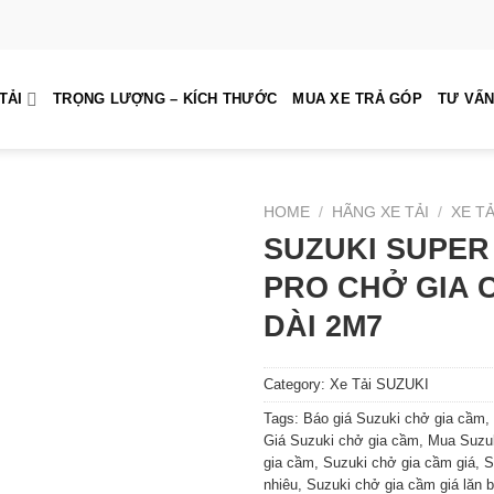
TẢI
TRỌNG LƯỢNG – KÍCH THƯỚC
MUA XE TRẢ GÓP
TƯ VẤN
HOME
/
HÃNG XE TẢI
/
XE TẢ
SUZUKI SUPER
PRO CHỞ GIA 
DÀI 2M7
Category:
Xe Tải SUZUKI
Tags:
Báo giá Suzuki chở gia cầm
,
Giá Suzuki chở gia cầm
,
Mua Suzuk
gia cầm
,
Suzuki chở gia cầm giá
,
S
nhiêu
,
Suzuki chở gia cầm giá lăn 