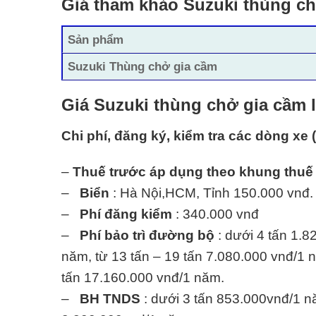
Giá tham khảo Suzuki thùng c
Sản phẩm
Suzuki Thùng chở gia cầm
Giá Suzuki thùng chở gia cầm 
Chi phí, đăng ký, kiểm tra các dòng xe 
–
Thuế trước áp dụng theo khung thuế
–
Biển
: Hà Nội,HCM, Tỉnh 150.000 vnđ.
–
Phí đăng kiểm
: 340.000 vnđ
–
Phí bảo trì đường bộ
: dưới 4 tấn 1.8
năm, từ 13 tấn – 19 tấn 7.080.000 vnđ/1 n
tấn 17.160.000 vnđ/1 năm.
–
BH TNDS
: dưới 3 tấn 853.000vnđ/1 nă