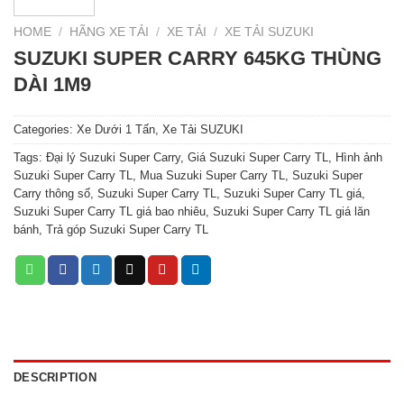
HOME
/
HÃNG XE TẢI
/
XE TẢI
/
XE TẢI SUZUKI
SUZUKI SUPER CARRY 645KG THÙNG
DÀI 1M9
Categories:
Xe Dưới 1 Tấn
,
Xe Tải SUZUKI
Tags:
Đại lý Suzuki Super Carry
,
Giá Suzuki Super Carry TL
,
Hình ảnh
Suzuki Super Carry TL
,
Mua Suzuki Super Carry TL
,
Suzuki Super
Carry thông số
,
Suzuki Super Carry TL
,
Suzuki Super Carry TL giá
,
Suzuki Super Carry TL giá bao nhiêu
,
Suzuki Super Carry TL giá lăn
bánh
,
Trả góp Suzuki Super Carry TL
DESCRIPTION