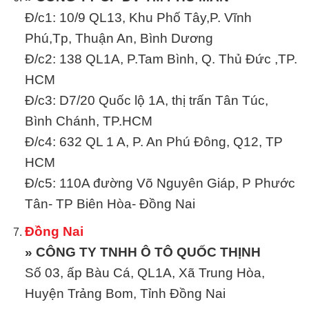
Đ/c1: 10/9 QL13, Khu Phố Tây,P. Vĩnh
Phú,Tp, Thuận An, Bình Dương
Đ/c2: 138 QL1A, P.Tam Bình, Q. Thủ Đức ,TP.
HCM
Đ/c3: D7/20 Quốc lộ 1A, thị trấn Tân Túc,
Bình Chánh, TP.HCM
Đ/c4: 632 QL 1 A, P. An Phú Đông, Q12, TP
HCM
Đ/c5: 110A đường Võ Nguyên Giáp, P Phước
Tân- TP Biên Hòa- Đồng Nai
Đồng Nai
» CÔNG TY TNHH Ô TÔ QUỐC THỊNH
Số 03, ấp Bàu Cá, QL1A, Xã Trung Hòa,
Huyện Trảng Bom, Tỉnh Đồng Nai