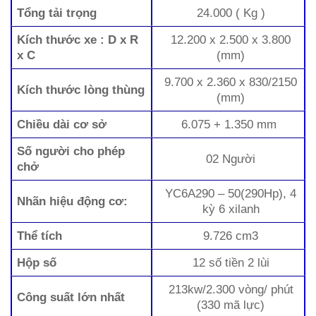
Tổng tải trọng
24.000 ( Kg )
Kích thước xe : D x R
12.200 x 2.500 x 3.800
x C
(mm)
9.700 x 2.360 x 830/2150
Kích thước lòng thùng
(mm)
Chiều dài cơ sở
6.075 + 1.350 mm
Số người cho phép
02 Người
chở
YC6A290 – 50(290Hp), 4
Nhãn hiệu động cơ:
kỳ 6 xilanh
Thể tích
9.726 cm3
Hộp số
12 số tiền 2 lùi
213kw/2.300 vòng/ phút
Công suất lớn nhất
(330 mã lực)