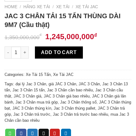
HOME
/
HÃNG XE TẢI
/
XE TẢI
/
XE TẢI JAC
JAC 3 CHÂN TẢI 15 TẤN THÙNG DÀI
9M7 (Cầu thật)
1,245,000,000
₫
₫
1,350,000,000
JAC 3 CHÂN TẢI 15 TẤN THÙNG DÀI 9M7 (Cầu thật) quantity
ADD TO CART
Categories:
Xe Tải 15 Tấn
,
Xe Tải JAC
Tags:
đại lý Jac 3 Chân
,
giá JAC 3 Chân
,
JAC 3 Chân
,
Jac 3 Chân 13
tấn
,
Jac 3 Chân 15 tấn
,
Jac 3 Chân cần bao nhiêu
,
Jac 3 Chân cầu
thật
,
JAC 3 Chân giá
,
JAC 3 Chân giá bao nhiêu
,
JAC 3 Chân giá lăn
bánh
,
Jac 3 Chân mua trả góp
,
Jac 3 Chân thông số
,
JAC 3 Chân thùng
bạt
,
JAC 3 Chân thùng kín
,
Jac 3 Chân thùng pallet
,
JAC 3 Chân trả
góp
,
Jac 3 Chân trả trước
,
Jac 3 Chân trả trước bao nhiêu
,
mua Jac 3
Chân cần bao nhiêu