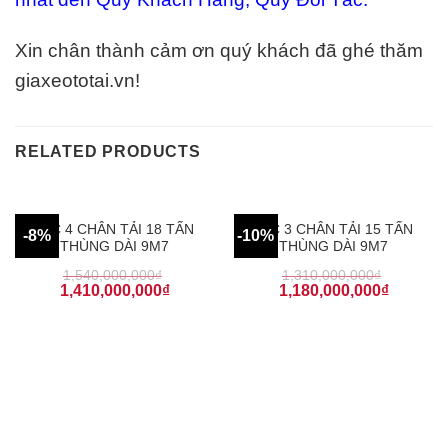
Xin chân thành cảm ơn quý khách đã ghé thăm
giaxeototai.vn!
RELATED PRODUCTS
JAC 4 CHÂN TẢI 18 TẤN
JAC 3 CHÂN TẢI 15 TẤN
-8%
-10%
THÙNG DÀI 9M7
THÙNG DÀI 9M7
1,540,000,000
₫
1,310,000,000
₫
1,410,000,000
₫
1,180,000,000
₫