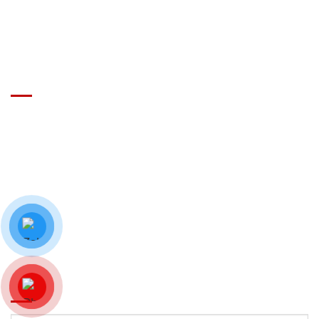
GIÁ XE Ô TÔ TẢI
Địa chỉ: Nam Từ Liêm, Hanoi, Vietnam
SĐT: 09814.15.112
Email: Muabanxe28@gmail.com
ĐĂNG KÝ TƯ VẤN