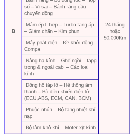
số – Vi sai – Bánh răng cầu
chuyển động
Mâm ép li hợp – Turbo tăng áp
24 tháng
B
– Giảm chấn – Kim phun
hoặc
50.000Km
Máy phát điện – Đề khởi động –
Compa
Nâng hạ kính – Ghế ngồi – tappi
trong & ngoài cabi – Các loại
kính
Đồng hồ táp lô – Hệ thống âm
thanh – Bộ điều khiển điện tử
(ECU,ABS, ECM, CAN, BCM)
Phuộc nhún – Bộ tăng nhiệt khí
nạp
Bộ làm khô khí – Moter xịt kính