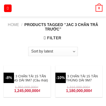
Skip
0
to
content
HOME
/
PRODUCTS TAGGED “JAC 3 CHÂN TRẢ
TRƯỚC”
FILTER
JAC 3 CHÂN TẢI 15 TẤN
JAC 3 CHÂN TẢI 15 TẤN
-8%
-10%
THÙNG DÀI 9M7 (Cầu thật)
THÙNG DÀI 9M7
1,350,000,000
₫
1,310,000,000
₫
1,245,000,000
₫
1,180,000,000
₫