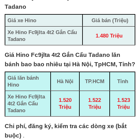
Tadano
Giá xe Hino
Giá bán (Triệu)
Xe Hino Fc9jlta 4t2 Gắn Cẩu
1.480 Triệu
Tadano
Giá Hino Fc9jlta 4t2 Gắn Cẩu Tadano lăn
bánh bao bao nhiêu tại Hà Nội, TpHCM, Tỉnh?
Giá lăn bánh
Hà Nội
TP.HCM
Tỉnh
Hino
Xe Hino Fc9jlta
1.520
1.522
1.523
4t2 Gắn Cẩu
Triệu
Triệu
Triệu
Tadano
Chi phí, đăng ký, kiểm tra các dòng xe (bắt
buộc)
.