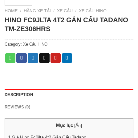
HOME
/
HÃNG XE TẢI
/
XE CẨU
/
XE CẨU HINO
HINO FC9JLTA 4T2 GẮN CẨU TADANO
TM-ZE306HRS
Category:
Xe Cẩu HINO
DESCRIPTION
REVIEWS (0)
Mục lục
[
Ẩn
]
1
Giá Hino Fc9jlta 4t2 Gắn Cẩu Tadano