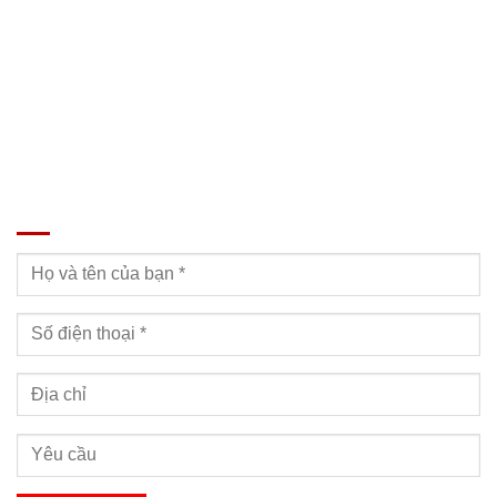
Email: Muabanxe28@gmail.com
ĐĂNG KÝ TƯ VẤN