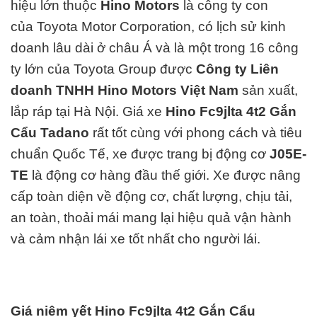
hiệu lớn thuộc
Hino Motors
là công ty con
của
Toyota Motor Corporation
, có lịch sử kinh
doanh lâu dài ở châu Á và là một trong 16 công
ty lớn của
Toyota Group
được
Công ty Liên
doanh TNHH Hino Motors Việt Nam
sản xuất,
lắp ráp tại Hà Nội. Giá xe
Hino Fc9jlta 4t2 Gắn
Cẩu Tadano
rất tốt cùng với phong cách và tiêu
chuẩn Quốc Tế, xe được trang bị động cơ
J05E-
TE
là động cơ hàng đ
ầu thế giới. Xe được nâng
cấp toàn diện về động cơ, chất lượng, chịu tải,
an toàn, thoải mái mang lại hiệu quả vận hành
và cảm nhận lái xe tốt nhất cho người lái.
Giá niêm yết Hino Fc9jlta 4t2 Gắn Cẩu