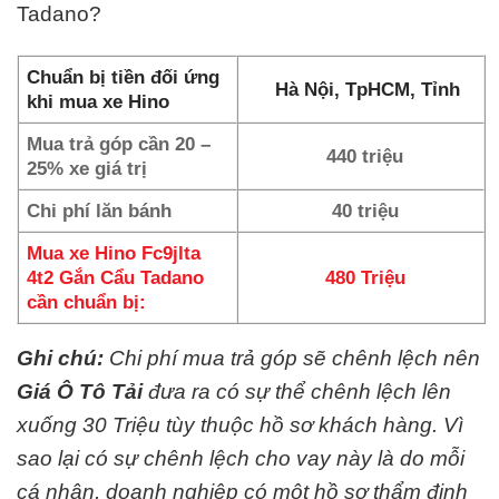
Tadano?
Chuẩn bị tiền đối ứng
Hà Nội, TpHCM, Tỉnh
khi mua xe Hino
Mua trả góp cần 20 –
440 triệu
25% xe giá trị
Chi phí lăn bánh
40 triệu
Mua xe Hino Fc9jlta
4t2 Gắn Cẩu Tadano
480 Triệu
cần chuẩn bị:
Ghi chú:
Chi phí mua trả góp sẽ chênh lệch nên
Giá Ô Tô Tải
đưa ra có sự thể chênh lệch lên
xuống 30 Triệu tùy thuộc hồ sơ khách hàng. Vì
sao lại có sự chênh lệch cho vay này là do mỗi
cá nhân, doanh nghiệp có một hồ sơ thẩm định