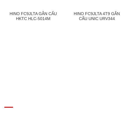
HINO FC9JLTA GẮN CẨU
HINO FC9JLTA 4T9 GẮN
HKTC HLC-5014M
CẨU UNIC URV344
GIÁ XE Ô TÔ TẢI
Địa chỉ: Nam Từ Liêm, Hanoi, Vietnam
SĐT: 09814.15.112