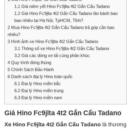
1.1
Giá niêm yết Hino Fc9jlta 4t2 Gắn Cẩu Tadano
1.2
Giá Hino Fc9jlta 4t2 Gắn Cẩu Tadano lăn bánh bao
bao nhiêu tại Hà Nội, TpHCM, Tỉnh?
2
Mua Hino Fc9jlta 4t2 Gắn Cẩu Tadano trả góp cần bao
nhiêu?
3
Hình ảnh xe Hino Fc9jlta 4t2 Gắn Cẩu Tadano
3.1
Thông số xe Hino Fc9jlta 4t2 Gắn Cẩu Tadano
3.2
Giá các dòng xe tải cùng phân khúc
4
Quy trình đóng thùng
5
Chính Sách Bảo Hành
6
Danh sách đại lý Hino toàn quốc
6.1
Đại lý Hino miền bắc
6.2
Đại lý Hino miền trung
6.3
Đại lý Hino miền nam
Giá Hino Fc9jlta 4t2 Gắn Cẩu Tadano
Xe Hino Fc9jlta 4t2 Gắn Cẩu Tadano
là thương