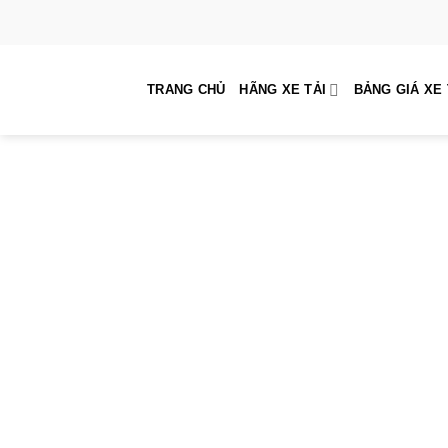
Skip
to
content
TRANG CHỦ
HÃNG XE TẢI
BẢNG GIÁ XE 