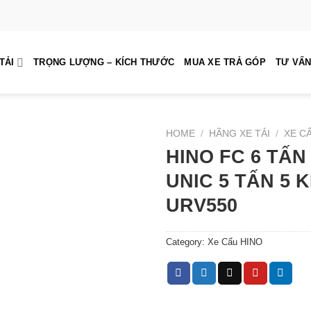
TẢI
TRỌNG LƯỢNG – KÍCH THƯỚC
MUA XE TRẢ GÓP
TƯ VẤN
HOME
/
HÃNG XE TẢI
/
XE C
HINO FC 6 TẤ
UNIC 5 TẤN 5 
URV550
Category:
Xe Cẩu HINO