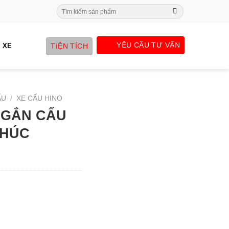
Search
for:
YÊU CẦU TƯ VẤN
TIỆN TÍCH
 XE
ẨU
/
XE CẨU HINO
N GẮN CẨU
KHÚC