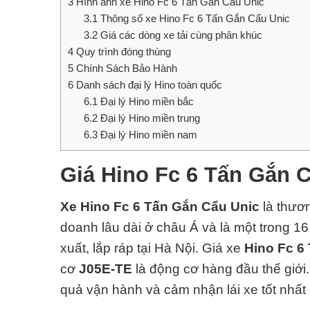
3
Hình ảnh xe Hino Fc 6 Tấn Gắn Cẩu Unic
3.1
Thông số xe Hino Fc 6 Tấn Gắn Cẩu Unic
3.2
Giá các dòng xe tải cùng phân khúc
4
Quy trình đóng thùng
5
Chính Sách Bảo Hành
6
Danh sách đại lý Hino toàn quốc
6.1
Đại lý Hino miền bắc
6.2
Đại lý Hino miền trung
6.3
Đại lý Hino miền nam
Giá Hino Fc 6 Tấn Gắn 
Xe Hino Fc 6 Tấn Gắn Cẩu Unic
là thươ
doanh lâu dài ở châu Á và là một trong 16
xuất, lắp ráp tại Hà Nội. Giá xe
Hino Fc 6
cơ
J05E-TE
là động cơ hàng đ
ầu thế giới
quả vận hành và cảm nhận lái xe tốt nhất 