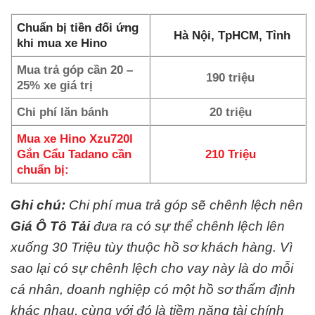
Chuẩn bị tiền đối ứng
Hà Nội, TpHCM, Tỉnh
khi mua xe Hino
Mua trả góp cần 20 –
190 triệu
25% xe giá trị
Chi phí lăn bánh
20 triệu
Mua xe Hino Xzu720l
Gắn Cẩu Tadano cần
210 Triệu
chuẩn bị:
Ghi chú:
Chi phí mua trả góp sẽ chênh lệch nên
Giá Ô Tô Tải
đưa ra có sự thể chênh lệch lên
xuống 30 Triệu tùy thuộc hồ sơ khách hàng. Vì
sao lại có sự chênh lệch cho vay này là do mỗi
cá nhân, doanh nghiệp có một hồ sơ thẩm định
khác nhau, cùng với đó là tiềm năng tài chính