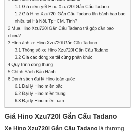
1.1
Giá niêm yết Hino Xzu720l Gắn Cẩu Tadano
1.2
Giá Hino Xzu720l Gắn Cẩu Tadano lăn bánh bao bao
nhiêu tại Hà Nội, TpHCM, Tỉnh?
2
Mua Hino Xzu720l Gắn Cẩu Tadano trả góp cần bao
nhiêu?
3
Hình ảnh xe Hino Xzu720l Gắn Cẩu Tadano
3.1
Thông số xe Hino Xzu720l Gắn Cẩu Tadano
3.2
Giá các dòng xe tải cùng phân khúc
4
Quy trình đóng thùng
5
Chính Sách Bảo Hành
6
Danh sách đại lý Hino toàn quốc
6.1
Đại lý Hino miền bắc
6.2
Đại lý Hino miền trung
6.3
Đại lý Hino miền nam
Giá Hino Xzu720l Gắn Cẩu Tadano
Xe Hino Xzu720l Gắn Cẩu Tadano
là thương