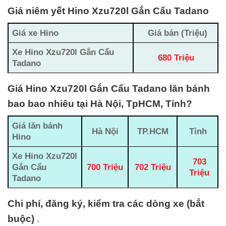
Giá niêm yết Hino Xzu720l Gắn Cẩu Tadano
Giá xe Hino
Giá bán (Triệu)
Xe Hino Xzu720l Gắn Cẩu
680 Triệu
Tadano
Giá Hino Xzu720l Gắn Cẩu Tadano lăn bánh
bao bao nhiêu tại Hà Nội, TpHCM, Tỉnh?
Giá lăn bánh
Hà Nội
TP.HCM
Tỉnh
Hino
Xe Hino Xzu720l
703
Gắn Cẩu
700 Triệu
702 Triệu
Triệu
Tadano
Chi phí, đăng ký, kiểm tra các dòng xe (bắt
buộc)
.