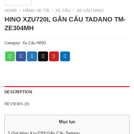
HOME
/
HÃNG XE TẢI
/
XE CẨU
/
XE CẨU HINO
HINO XZU720L GẮN CẨU TADANO TM-
ZE304MH
Category:
Xe Cẩu HINO
DESCRIPTION
REVIEWS (0)
Mục lục
1
Giá Hino Xzu720l Gắn Cẩu Tadano