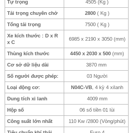
Tự trọng
4505 (Kg )
Tải trọng chuyên chở
2800
( Kg )
Tổng tải trọng
7500 ( Kg )
Xe kích thước : D x R
6985 x 2190 x 3050 (mm)
x C
Thùng kích thước
4450 x 2030 x 500
(mm)
Cơ sở dữ liệu dài
3870 mm
Số người được phép:
03 Người
Loại động cơ:
N04C-VB
, 4 kỳ 4 xilanh
Dung tích xi lanh
4009 mm
Hộp số
06 số tiền 01 lùi
Công suất lớn nhất
110 Kw /2800 (Vòng/phút)
Tiêu chuẩn khí thải
Euro 4