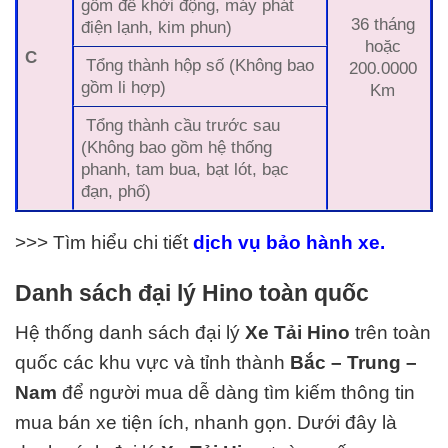
gồm đề khởi động, máy phát
36 tháng
điện lạnh, kim phun)
hoặc
C
Tổng thành hộp số (Không bao
200.0000
gồm li hợp)
Km
Tổng thành cầu trước sau
(Không bao gồm hệ thống
phanh, tam bua, bạt lót, bạc
đạn, phố)
>>> Tìm hiểu chi tiết
dịch vụ bảo hành xe.
Danh sách đại lý Hino toàn quốc
Hệ thống danh sách đại lý
Xe Tải
Hino
trên toàn
quốc các khu vực và tỉnh thành
Bắc – Trung –
Nam
để người mua dễ dàng tìm kiếm thông tin
mua bán xe tiện ích, nhanh gọn. Dưới đây là