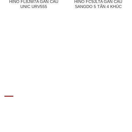
HINO FL8JW7A GẮN CẨU
HINO FC9JLTA GẮN CẨU
UNIC URV555
SANGDO 5 TẤN 4 KHÚC
GIÁ XE Ô TÔ TẢI
Địa chỉ: Nam Từ Liêm, Hanoi, Vietnam
SĐT: 09814.15.112
Email: Muabanxe28@gmail.com