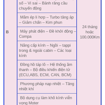
số – Vi sai – Bánh răng cầu
chuyển động
Mâm ép li hợp – Turbo tăng áp
– Giảm chấn – Kim phun
24 tháng
Máy phát điện – Đề khởi động –
B
hoặc
Compa
100.000Km
Nâng cấp kính – Ngồi – tappi
trong & ngoài cabin – Các loại
kính
Đồng hồ táp lô – Hệ thống âm
thanh – Bộ điều khiển điện tử
(ECU,ABS, ECM, CAN, BCM)
Phương pháp nạp nhiệt – Tăng
nhiệt khí
Bộ dụng cụ làm khô kính viễn
vọng Moter