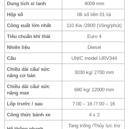
Dung tích xi lanh
4009 mm
Hộp số
06 số tiền 01 lùi
Công suất lớn nhất
110 Kw /2800 (Vòng/phút)
Tiêu chuẩn khí thải
Euro 4
Nhiên liệu
Diesel
Cẩu
UNIC model URV344
Chiều dài cẩu/ sức
3030 kg/ 2700 mm
nâng cơ bản
Chiều dài cẩu/ sức
680 kg/ 12000 mm
nâng max
Lốp trước / sau
7.00 – 16 /7.00 – 16
Công thức bánh xe
4 x 2
Tang trống /Thủy lực trợ
Hệ thống phanh