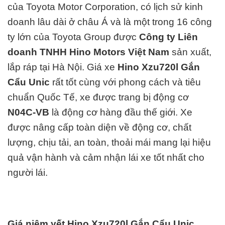
của
Toyota Motor Corporation
, có lịch sử kinh
doanh lâu dài ở châu Á và là một trong 16 công
ty lớn của
Toyota Group
được
Công ty Liên
doanh TNHH Hino Motors Việt Nam
sản xuất,
lắp ráp tại Hà Nội. Giá xe
Hino Xzu720l Gắn
Cẩu Unic
rất tốt cùng với phong cách và tiêu
chuẩn Quốc Tế, xe được trang bị động cơ
N04C-VB
là động cơ hàng đ
ầu thế giới. Xe
được nâng cấp toàn diện về động cơ, chất
lượng, chịu tải, an toàn, thoải mái mang lại hiệu
quả vận hành và cảm nhận lái xe tốt nhất cho
người lái.
Giá niêm yết Hino Xzu720l Gắn Cẩu Unic