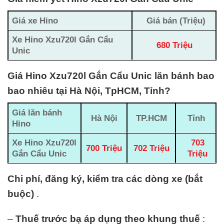
Giá xe Hino
Giá bán (Triệu)
Xe Hino Xzu720l Gắn Cẩu
680 Triệu
Unic
Giá Hino Xzu720l Gắn Cẩu Unic lăn bánh bao
bao nhiêu tại Hà Nội, TpHCM, Tỉnh?
Giá lăn bánh
Hà Nội
TP.HCM
Tỉnh
Hino
Xe Hino Xzu720l
703
700 Triệu
702 Triệu
Gắn Cẩu Unic
Triệu
Chi phí, đăng ký, kiểm tra các dòng xe (bắt
buộc)
.
–
Thuế trước bạ áp dụng theo khung thuế
: