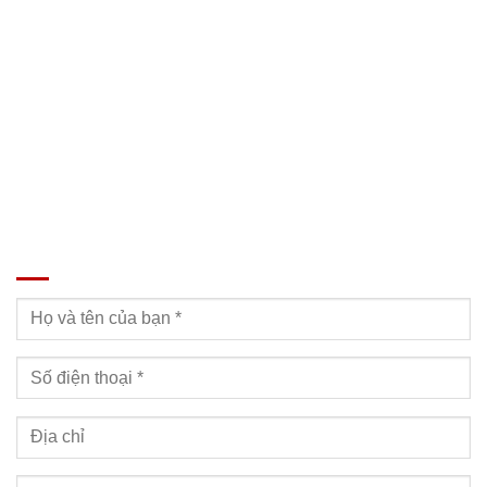
SĐT: 09814.15.112
Email: Muabanxe28@gmail.com
ĐĂNG KÝ TƯ VẤN