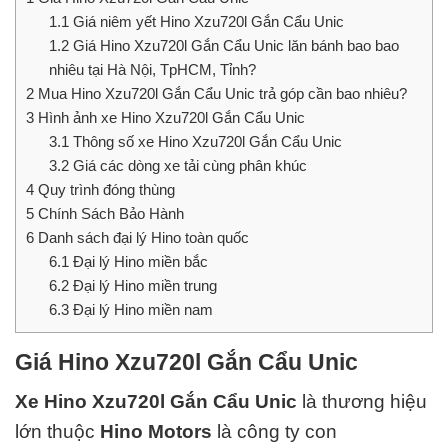
1.1
Giá niêm yết Hino Xzu720l Gắn Cẩu Unic
1.2
Giá Hino Xzu720l Gắn Cẩu Unic lăn bánh bao bao
nhiêu tại Hà Nội, TpHCM, Tỉnh?
2
Mua Hino Xzu720l Gắn Cẩu Unic trả góp cần bao nhiêu?
3
Hình ảnh xe Hino Xzu720l Gắn Cẩu Unic
3.1
Thông số xe Hino Xzu720l Gắn Cẩu Unic
3.2
Giá các dòng xe tải cùng phân khúc
4
Quy trình đóng thùng
5
Chính Sách Bảo Hành
6
Danh sách đại lý Hino toàn quốc
6.1
Đại lý Hino miền bắc
6.2
Đại lý Hino miền trung
6.3
Đại lý Hino miền nam
Giá Hino Xzu720l Gắn Cẩu Unic
Xe Hino Xzu720l Gắn Cẩu Unic
là thương hiệu
lớn thuộc
Hino Motors
là công ty con