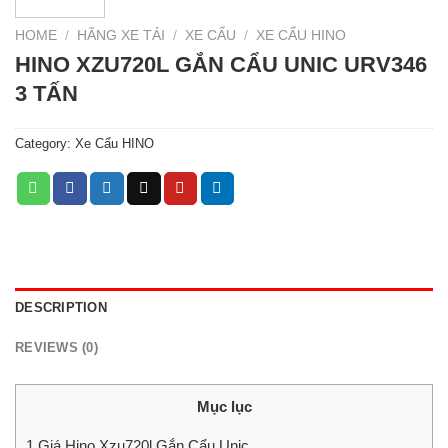
HOME
/
HÃNG XE TẢI
/
XE CẨU
/
XE CẨU HINO
HINO XZU720L GẮN CẨU UNIC URV346
3 TẤN
Category:
Xe Cẩu HINO
DESCRIPTION
REVIEWS (0)
Mục lục
1
Giá Hino Xzu720l Gắn Cẩu Unic