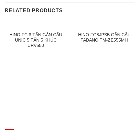
RELATED PRODUCTS
HINO FC 6 TẤN GẮN CẨU
HINO FG8JPSB GẮN CẨU
UNIC 5 TẤN 5 KHÚC
TADANO TM-ZE555MH
URV550
GIÁ XE Ô TÔ TẢI
Địa chỉ: Nam Từ Liêm, Hanoi, Vietnam