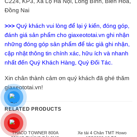
C224, KP3, Xa Lộ Hà Nội, Long Bình, Biên Hòa,
Đồng Nai
>>>
Quý khách vui lòng để lại ý kiến, đóng góp,
đánh giá sản phẩm cho giaxeototai.vn ghi nhận
những đóng góp sản phẩm để tác giả ghi nhận,
cập nhật thông tin chính xác, hữu ích và nhanh
nhất đến Quý Khách Hàng, Quý Đối Tác.
Xin chân thành cảm ơn quý khách đã ghé thăm
giaxeototai.vn!
RELATED PRODUCTS
THACO TOWNER 800A
Xe tải 4 Chân TMT Howo