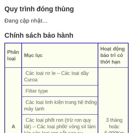
Quy trình đóng thùng
Đang cập nhật…
Chính sách bảo hành
Hoạt động
Phân
Mục lục
bảo trì có
loại
thời hạn
Các loại rơ le – Các loại dây
Curoa
Filter type
Các loại linh kiện trong hệ thống
máy lạnh
Các loại phốt ron (trừ ron quy
3 tháng
A
lát) – Các loại phốt/ vòng sil làm
hoặc
kín các loại ron sắt cao su
6.000Km