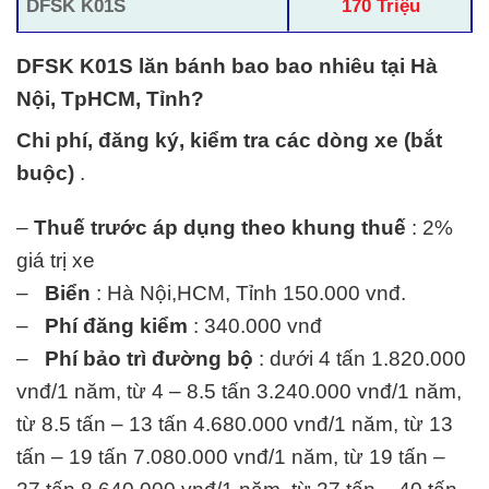
DFSK K01S
170 Triệu
DFSK K01S lăn bánh bao bao nhiêu tại Hà
Nội, TpHCM, Tỉnh?
Chi phí, đăng ký, kiểm tra các dòng xe (bắt
buộc)
.
–
Thuế trước áp dụng theo khung thuế
: 2%
giá trị xe
–
Biển
: Hà Nội,HCM, Tỉnh 150.000 vnđ.
–
Phí đăng kiểm
: 340.000 vnđ
–
Phí bảo trì đường bộ
: dưới 4 tấn 1.820.000
vnđ/1 năm, từ 4 – 8.5 tấn 3.240.000 vnđ/1 năm,
từ 8.5 tấn – 13 tấn 4.680.000 vnđ/1 năm, từ 13
tấn – 19 tấn 7.080.000 vnđ/1 năm, từ 19 tấn –