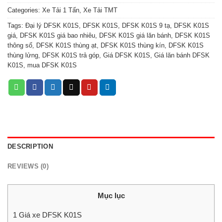
Categories:
Xe Tải 1 Tấn
,
Xe Tải TMT
Tags:
Đại lý DFSK K01S
,
DFSK K01S
,
DFSK K01S 9 tạ
,
DFSK K01S
giá
,
DFSK K01S giá bao nhiêu
,
DFSK K01S giá lăn bánh
,
DFSK K01S
thông số
,
DFSK K01S thùng ạt
,
DFSK K01S thùng kín
,
DFSK K01S
thùng lửng
,
DFSK K01S trả góp
,
Giá DFSK K01S
,
Giá lăn bánh DFSK
K01S
,
mua DFSK K01S
DESCRIPTION
REVIEWS (0)
Mục lục
1
Giá xe DFSK K01S