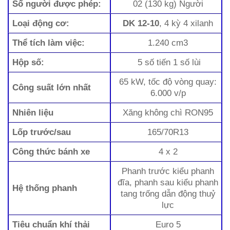
Số người được phép:
02 (130 kg) Người
Loại động cơ:
DK 12-10
, 4 kỳ 4 xilanh
Thể tích làm việc:
1.240 cm3
Hộp số:
5 số tiến 1 số lùi
65 kW, tốc độ vòng quay:
Công suất lớn nhất
6.000 v/p
Nhiên liệu
Xăng không chì RON95
Lốp trước/sau
165/70R13
Công thức bánh xe
4 x 2
Phanh trước kiểu phanh
đĩa, phanh sau kiểu phanh
Hệ thống phanh
tang trống dẫn động thuỷ
lực
Tiêu chuẩn khí thải
Euro 5