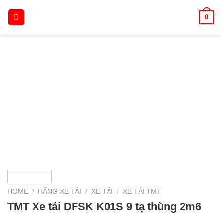
Skip
0
to
content
HOME
/
HÃNG XE TẢI
/
XE TẢI
/
XE TẢI TMT
TMT Xe tải DFSK K01S 9 tạ thùng 2m6