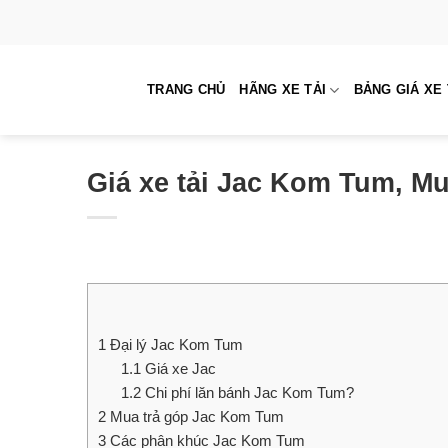
Skip
to
content
TRANG CHỦ
HÃNG XE TẢI
BẢNG GIÁ XE 
Giá xe tải Jac Kom Tum, Mu
1
Đại lý Jac Kom Tum
1.1
Giá xe Jac
1.2
Chi phí lăn bánh Jac Kom Tum?
2
Mua trả góp Jac Kom Tum
3
Các phân khúc Jac Kom Tum