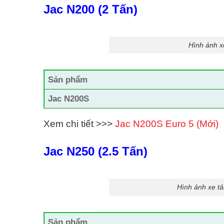
Jac N200 (2 Tấn)
Hình ảnh x
Sản phẩm
Jac N200S
Xem chi tiết >>>
Jac N200S Euro 5 (Mới)
Jac N250 (2.5 Tấn)
Hình ảnh xe tả
Sản phẩm