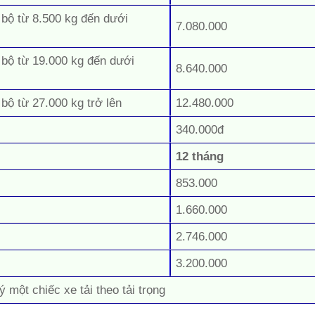
 bộ từ 8.500 kg đến dưới
7.080.000
 bộ từ 19.000 kg đến dưới
8.640.000
 bộ từ 27.000 kg trở lên
12.480.000
340.000đ
12 tháng
853.000
1.660.000
2.746.000
3.200.000
ý một chiếc xe tải theo tải trọng