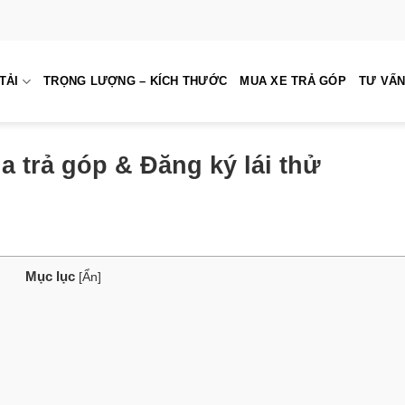
TẢI
TRỌNG LƯỢNG – KÍCH THƯỚC
MUA XE TRẢ GÓP
TƯ VẤN
a trả góp & Đăng ký lái thử
Mục lục
[
Ẩn
]