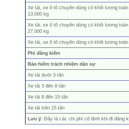
Xe tải, xe ô tô chuyên dùng có khối lượng toàn
13.000 kg
Xe tải, xe ô tô chuyên dùng có khối lượng toàn
27.000 kg
Xe tải, xe ô tô chuyên dùng có khối lượng toàn
Phí đăng kiểm
Bảo hiểm trách nhiệm dân sự
Xe tải dưới 3 tấn
Xe tải 3 đến 8 tấn
Xe tải 8 đến 15 tấn
Xe tải trên 15 tấn
Lưu ý:
Đây là các chi phí cố định khi đi đăng k