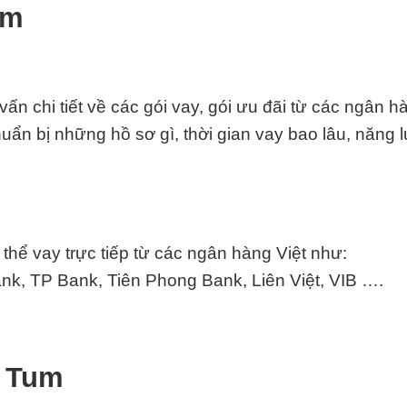
um
n chi tiết về các gói vay, gói ưu đãi từ các ngân h
chuẩn bị những hồ sơ gì, thời gian vay bao lâu, năng l
hể vay trực tiếp từ các ngân hàng Việt như:
k, TP Bank, Tiên Phong Bank, Liên Việt, VIB ….
m Tum