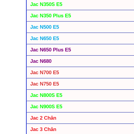
Jac N350S E5
Jac N350 Plus E5
Jac N500 E5
Jac N650 E5
Jac N650 Plus E5
Jac N680
Jac N700 E5
Jac N750 E5
Jac N800S E5
Jac N900S E5
Jac 2 Chân
Jac 3 Chân