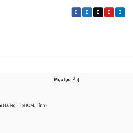
Mục lục
[
Ẩn
]
ại Hà Nội, TpHCM, Tỉnh?