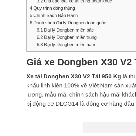
3.2
Giá các loại xe tải cùng phân khúc
4
Quy trình đóng thùng
5
Chính Sách Bảo Hành
6
Danh sách đại lý Dongben toàn quốc
6.1
Đại lý Dongben miền bắc
6.2
Đại lý Dongben miền trung
6.3
Đại lý Dongben miền nam
Giá xe Dongben X30 V2 
Xe tải Dongben X30 V2 Tải 950 Kg
là th
khẩu linh kiện 100% về Việt Nam sản xuất
lượng, mẫu mã, chính sách hậu mãi khách
bị động cơ DLCG14
là động cơ hàng đầu t