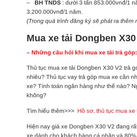
–
BH TNDS
: dưới 3 tấn 853.000vnđ/1 nă
3.200.000vnđ/1 năm.
(Trong quá trình đăng ký sẽ phát ra thêm m
Mua xe tải Dongben X30
– Những câu hỏi khi mua xe tải trả góp:
Thủ tục mua xe tải Dongben X30 V2 trả gó
nhiêu? Thủ tục vay trả góp mua xe cần 
xe? Tính toán ngân hàng như thế nào? N
không?
Tìm hiểu thêm>>>
Hồ sơ, thủ tục mua xe t
Hiện nay giá xe Dongben X30 V2 đang rất t
xe dành cho khách hàng cá nhân và 80% 