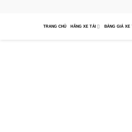
Skip
to
content
TRANG CHỦ
HÃNG XE TẢI
BẢNG GIÁ XE 