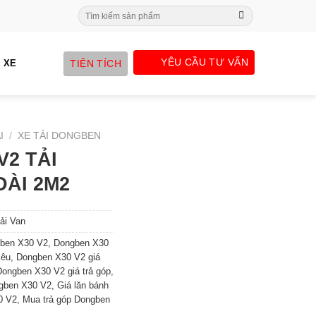
Search
for:
YÊU CẦU TƯ VẤN
TIỆN TÍCH
 XE
I
/
XE TẢI DONGBEN
V2 TẢI
DÀI 2M2
ải Van
ben X30 V2
,
Dongben X30
iêu
,
Dongben X30 V2 giá
Dongben X30 V2 giá trả góp
,
gben X30 V2
,
Giá lăn bánh
0 V2
,
Mua trả góp Dongben