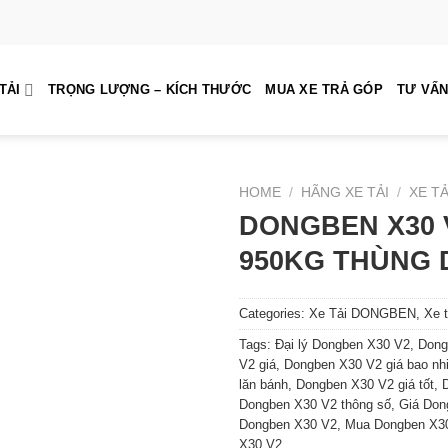
TẢI
TRỌNG LƯỢNG – KÍCH THƯỚC
MUA XE TRẢ GÓP
TƯ VẤN
HOME
/
HÃNG XE TẢI
/
XE TẢ
DONGBEN X30 
950KG THÙNG 
Categories:
Xe Tải DONGBEN
,
Xe t
Tags:
Đại lý Dongben X30 V2
,
Dong
V2 giá
,
Dongben X30 V2 giá bao nh
lăn bánh
,
Dongben X30 V2 giá tốt
,
Dongben X30 V2 thông số
,
Giá Don
Dongben X30 V2
,
Mua Dongben X3
X30 V2