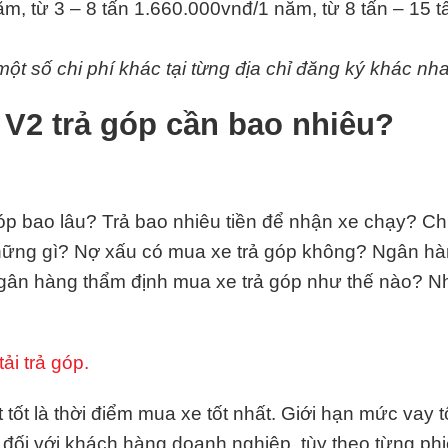
m, từ 3 – 8 tấn 1.660.000vnđ/1 năm, từ 8 tấn – 15 
ột số chi phí khác tại từng địa chỉ đăng ký khác nha
 V2 trả góp cần bao nhiêu?
p bao lâu? Trả bao nhiêu tiền để nhận xe chạy? Chi 
những gì? Nợ xấu có mua xe trả góp không? Ngân hà
gân hàng thẩm định mua xe trả góp như thế nào? 
ải trả góp.
ốt là thời điểm mua xe tốt nhất. Giới hạn mức vay t
đối với khách hàng doanh nghiệp, tùy theo từng ph