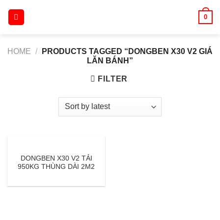
Skip
0
to
content
HOME
/
PRODUCTS TAGGED “DONGBEN X30 V2 GIÁ
LĂN BÁNH”
FILTER
DONGBEN X30 V2 TẢI
950KG THÙNG DÀI 2M2