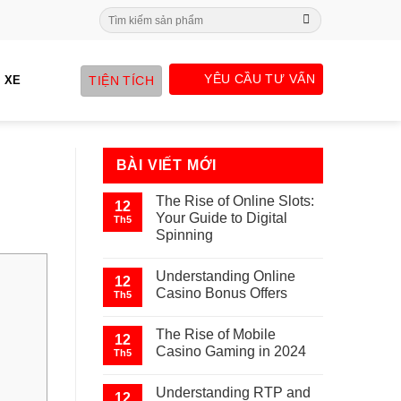
Search
for:
YÊU CẦU TƯ VẤN
TIỆN TÍCH
 XE
BÀI VIẾT MỚI
The Rise of Online Slots:
12
Your Guide to Digital
Th5
Spinning
Understanding Online
12
Casino Bonus Offers
Th5
The Rise of Mobile
12
Casino Gaming in 2024
Th5
Understanding RTP and
12