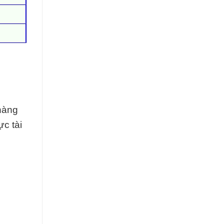
 hàng
ực tài