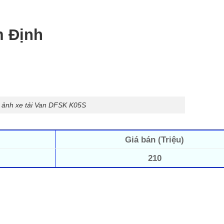
m Định
 ảnh xe tải Van DFSK K05S
Giá bán (Triệu)
210