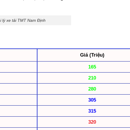
i lý xe tải TMT Nam Định
Giá (Triệu)
165
210
280
305
315
320