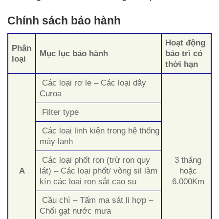
Chính sách bảo hành
Hoạt động
Phân
Mục lục bảo hành
bảo trì có
loại
thời hạn
Các loại rơ le – Các loại dây
Curoa
Filter type
Các loại linh kiện trong hệ thống
máy lạnh
Các loại phốt ron (trừ ron quy
3 tháng
A
lát) – Các loại phốt/ vòng sil làm
hoặc
kín các loại ron sắt cao su
6.000Km
Cầu chì – Tấm ma sát li hợp –
Chổi gạt nước mưa