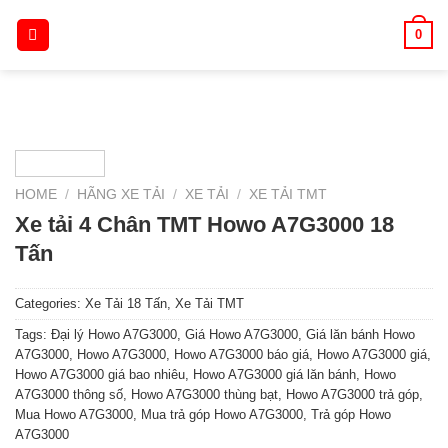
Skip
0
to
content
HOME
/
HÃNG XE TẢI
/
XE TẢI
/
XE TẢI TMT
Xe tải 4 Chân TMT Howo A7G3000 18
Tấn
Categories:
Xe Tải 18 Tấn
,
Xe Tải TMT
Tags:
Đại lý Howo A7G3000
,
Giá Howo A7G3000
,
Giá lăn bánh Howo
A7G3000
,
Howo A7G3000
,
Howo A7G3000 báo giá
,
Howo A7G3000 giá
,
Howo A7G3000 giá bao nhiêu
,
Howo A7G3000 giá lăn bánh
,
Howo
A7G3000 thông số
,
Howo A7G3000 thùng bạt
,
Howo A7G3000 trả góp
,
Mua Howo A7G3000
,
Mua trả góp Howo A7G3000
,
Trả góp Howo
A7G3000