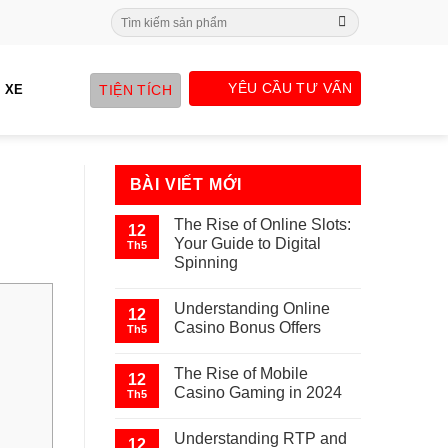
Search
for:
YÊU CẦU TƯ VẤN
TIỆN TÍCH
 XE
BÀI VIẾT MỚI
The Rise of Online Slots:
12
Your Guide to Digital
Th5
Spinning
Understanding Online
12
Casino Bonus Offers
Th5
The Rise of Mobile
12
Casino Gaming in 2024
Th5
Understanding RTP and
12