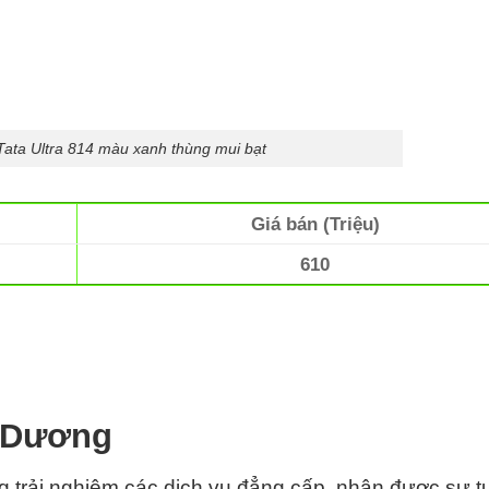
 Tata Ultra 814 màu xanh thùng mui bạt
Giá bán (Triệu)
610
i Dương
 trải nghiệm các dịch vụ đẳng cấp, nhận được sự t