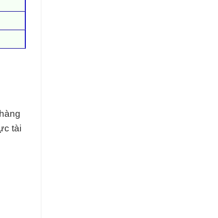
 hàng
ực tài