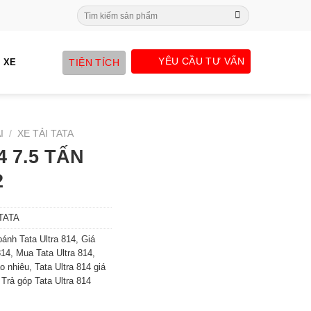
Search
for:
YÊU CẦU TƯ VẤN
TIỆN TÍCH
 XE
I
/
XE TẢI TATA
4 7.5 TẤN
2
 TATA
bánh Tata Ultra 814
,
Giá
814
,
Mua Tata Ultra 814
,
ao nhiêu
,
Tata Ultra 814 giá
,
Trả góp Tata Ultra 814