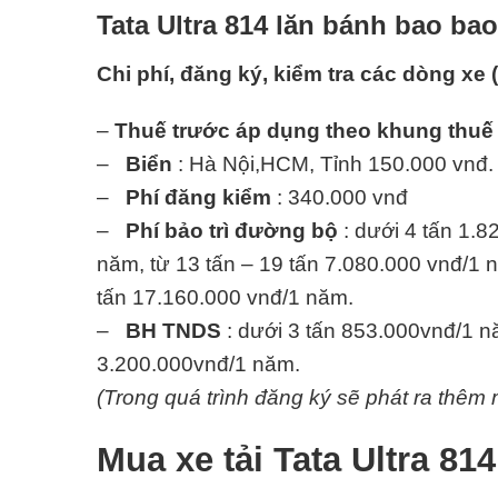
Tata Ultra 814 lăn bánh bao ba
Chi phí, đăng ký, kiểm tra các dòng xe 
–
Thuế trước áp dụng theo khung thuế
–
Biển
: Hà Nội,HCM, Tỉnh 150.000 vnđ.
–
Phí đăng kiểm
: 340.000 vnđ
–
Phí bảo trì đường bộ
: dưới 4 tấn 1.8
năm, từ 13 tấn – 19 tấn 7.080.000 vnđ/1 n
tấn 17.160.000 vnđ/1 năm.
–
BH TNDS
: dưới 3 tấn 853.000vnđ/1 nă
3.200.000vnđ/1 năm.
(Trong quá trình đăng ký sẽ phát ra thêm m
Mua xe tải Tata Ultra 81