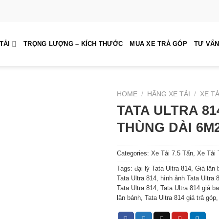
TẢI
TRỌNG LƯỢNG – KÍCH THƯỚC
MUA XE TRẢ GÓP
TƯ VẤN
HOME
/
HÃNG XE TẢI
/
XE TẢ
TATA ULTRA 81
THÙNG DÀI 6M
Categories:
Xe Tải 7.5 Tấn
,
Xe Tải
Tags:
đại lý Tata Ultra 814
,
Giá lăn 
Tata Ultra 814
,
hình ảnh Tata Ultra 
Tata Ultra 814
,
Tata Ultra 814 giá b
lăn bánh
,
Tata Ultra 814 giá trả góp