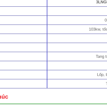
3LNG
06
103kw, tố
Tang t
Lốp, 
khúc