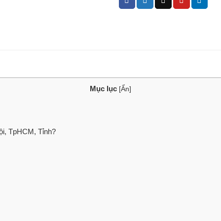
Mục lục
[
Ẩn
]
Nội, TpHCM, Tỉnh?