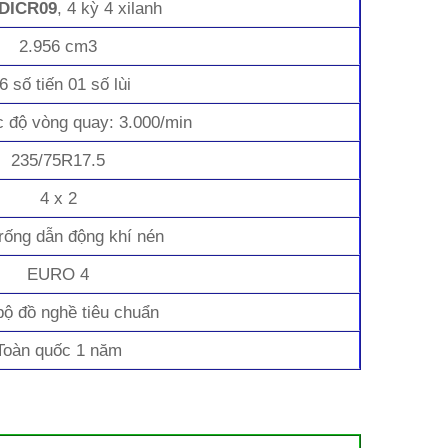
DICR09
, 4 kỳ 4 xilanh
2.956 cm3
 số tiến 01 số lùi
c độ vòng quay: 3.000/min
235/75R17.5
4 x 2
rống dẫn động khí nén
EURO 4
bộ đồ nghề tiêu chuẩn
Toàn quốc 1 năm