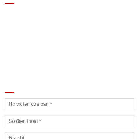
Địa chỉ: Nam Từ Liêm, Hanoi, Vietnam
SĐT: 09814.15.112
Email: Muabanxe28@gmail.com
ĐĂNG KÝ TƯ VẤN