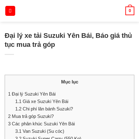
Skip
0
to
content
Đại lý xe tải Suzuki Yên Bái, Báo giá thủ
tục mua trả góp
Mục lục
1
Đại lý Suzuki Yên Bái
1.1
Giá xe Suzuki Yên Bái
1.2
Chi phí lăn bánh Suzuki?
2
Mua trả góp Suzuki?
3
Các phân khúc Suzuki Yên Bái
3.1
Van Suzuki (Su cóc)
3.2
Suzuki Super Carry (550 Kg)