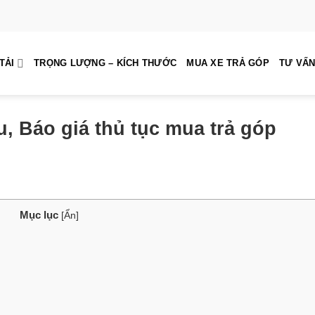
TẢI
TRỌNG LƯỢNG – KÍCH THƯỚC
MUA XE TRẢ GÓP
TƯ VẤN
êu, Báo giá thủ tục mua trả góp
Mục lục
[
Ẩn
]