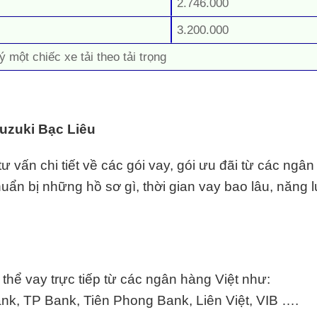
2.746.000
3.200.000
ý một chiếc xe tải theo tải trọng
Suzuki Bạc Liêu
 vấn chi tiết về các gói vay, gói ưu đãi từ các ngâ
chuẩn bị những hồ sơ gì, thời gian vay bao lâu, năng l
hể vay trực tiếp từ các ngân hàng Việt như:
k, TP Bank, Tiên Phong Bank, Liên Việt,
VIB
….