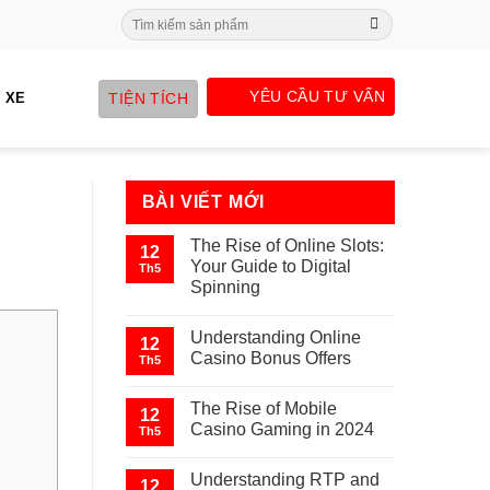
Search
for:
YÊU CẦU TƯ VẤN
TIỆN TÍCH
 XE
BÀI VIẾT MỚI
The Rise of Online Slots:
12
Your Guide to Digital
Th5
Spinning
Understanding Online
12
Casino Bonus Offers
Th5
The Rise of Mobile
12
Casino Gaming in 2024
Th5
Understanding RTP and
12