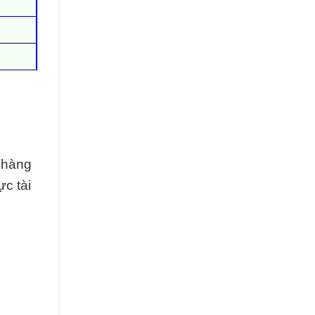
n hàng
ực tài