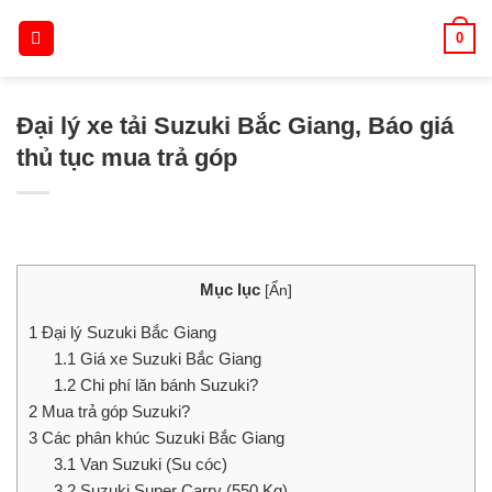
Skip
0
to
content
Đại lý xe tải Suzuki Bắc Giang, Báo giá
thủ tục mua trả góp
Mục lục
[
Ẩn
]
1
Đại lý Suzuki Bắc Giang
1.1
Giá xe Suzuki Bắc Giang
1.2
Chi phí lăn bánh Suzuki?
2
Mua trả góp Suzuki?
3
Các phân khúc Suzuki Bắc Giang
3.1
Van Suzuki (Su cóc)
3.2
Suzuki Super Carry (550 Kg)