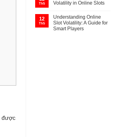
Volatility in Online Slots
Th5
Understanding Online
12
Slot Volatility: A Guide for
Th5
Smart Players
u được