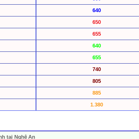
640
650
655
640
655
740
805
885
1.380
ánh tại Nghệ An