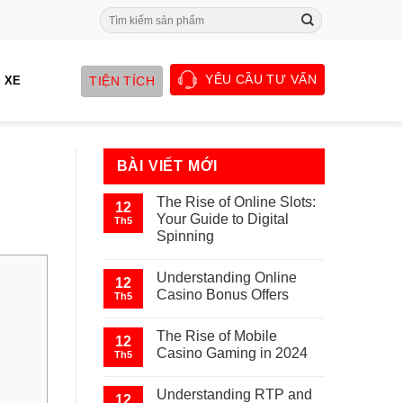
Search
for:
YÊU CẦU TƯ VẤN
TIỆN TÍCH
 XE
BÀI VIẾT MỚI
The Rise of Online Slots:
12
Your Guide to Digital
Th5
Spinning
Understanding Online
12
Casino Bonus Offers
Th5
The Rise of Mobile
12
Casino Gaming in 2024
Th5
Understanding RTP and
12