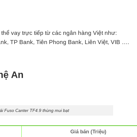
hể vay trực tiếp từ các ngân hàng Việt như:
k, TP Bank, Tiên Phong Bank, Liên Việt,
VIB
….
hệ An
tải Fuso Canter TF4.9 thùng mui bạt
Giá bán (Triệu)