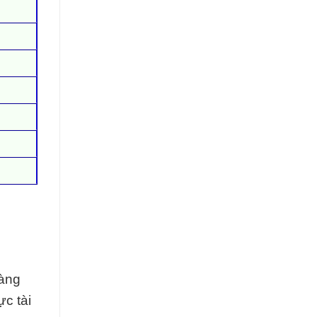
hàng
ực tài