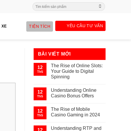
Search
for:
YÊU CẦU TƯ VẤN
TIỆN TÍCH
 XE
BÀI VIẾT MỚI
The Rise of Online Slots:
12
Your Guide to Digital
Th5
Spinning
Understanding Online
12
Casino Bonus Offers
Th5
The Rise of Mobile
12
Casino Gaming in 2024
Th5
Understanding RTP and
12