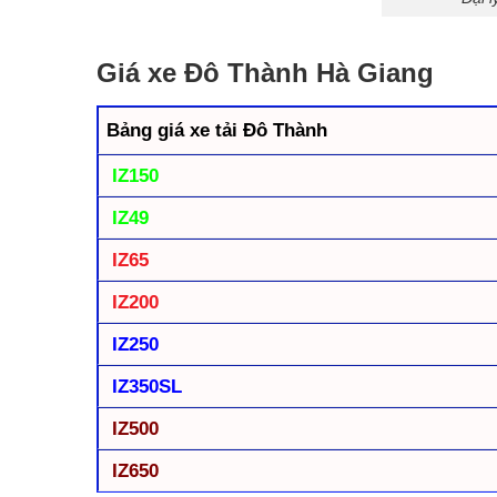
Giá xe Đô Thành Hà Giang
Bảng giá xe tải Đô Thành
IZ150
IZ49
IZ65
IZ200
IZ250
IZ350SL
IZ500
IZ650