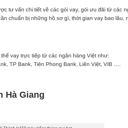
 tư vấn chi tiết về các gói vay, gói ưu đãi từ các 
p cần chuẩn bị những hồ sơ gì, thời gian vay bao lâu,
hể vay trực tiếp từ các ngân hàng Việt như:
k, TP Bank, Tiên Phong Bank, Liên Việt,
VIB
….
h Hà Giang
Đô Thành Iz150 màu trắng thùng mui bạt