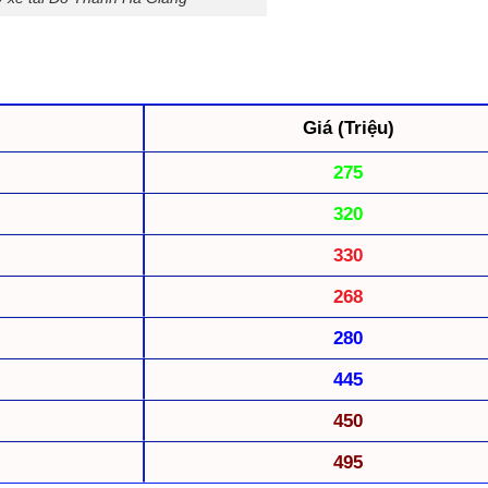
Giá (Triệu)
275
320
330
268
280
445
450
495