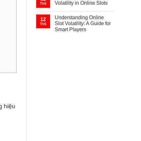
Volatility in Online Slots
Th5
Understanding Online
12
Slot Volatility: A Guide for
Th5
Smart Players
g hiệu