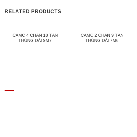
RELATED PRODUCTS
CAMC 4 CHÂN 18 TẤN
CAMC 2 CHÂN 9 TẤN
THÙNG DÀI 9M7
THÙNG DÀI 7M6
GIÁ XE Ô TÔ TẢI
Địa chỉ: Nam Từ Liêm, Hanoi, Vietnam
SĐT: 09814.15.112
Email: Muabanxe28@gmail.com