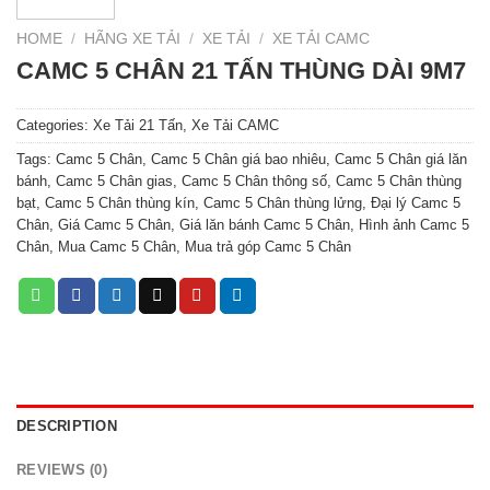
HOME
/
HÃNG XE TẢI
/
XE TẢI
/
XE TẢI CAMC
CAMC 5 CHÂN 21 TẤN THÙNG DÀI 9M7
Categories:
Xe Tải 21 Tấn
,
Xe Tải CAMC
Tags:
Camc 5 Chân
,
Camc 5 Chân giá bao nhiêu
,
Camc 5 Chân giá lăn
bánh
,
Camc 5 Chân gias
,
Camc 5 Chân thông số
,
Camc 5 Chân thùng
bạt
,
Camc 5 Chân thùng kín
,
Camc 5 Chân thùng lửng
,
Đại lý Camc 5
Chân
,
Giá Camc 5 Chân
,
Giá lăn bánh Camc 5 Chân
,
Hình ảnh Camc 5
Chân
,
Mua Camc 5 Chân
,
Mua trả góp Camc 5 Chân
DESCRIPTION
REVIEWS (0)