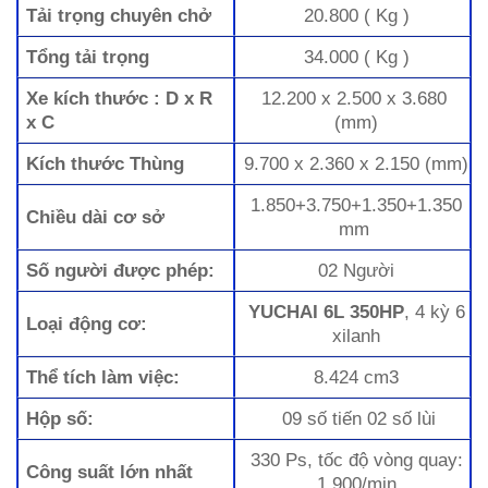
Tải trọng chuyên chở
20.800 ( Kg )
Tổng tải trọng
34.0
00 ( Kg )
Xe kích thước : D x R
12.200 x 2.500 x 3.680
x C
(mm)
Kích thước Thùng
9.700 x 2.360 x 2.150 (mm)
1.850+3.750+1.350+1.350
Chiều dài cơ sở
mm
Số người được phép:
02 Người
YUCHAI 6L 350HP
, 4 kỳ 6
Loại động cơ:
xilanh
Thể tích làm việc:
8.424 cm3
Hộp số:
09 số tiến 02 số lùi
330 Ps, tốc độ vòng quay:
Công suất lớn nhất
1.900/min