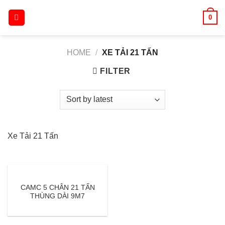
Skip
0
to
content
HOME
/
XE TẢI 21 TẤN
FILTER
Xe Tải 21 Tấn
CAMC 5 CHÂN 21 TẤN
THÙNG DÀI 9M7