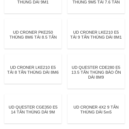
nhanh gọn. Dưới đây là danh sách đại lý
Xe Tải
THÙNG DÀI 9M1
THÙNG 9M5 TẢI 7.6 TẤN
UD Trucks
toàn quốc >>>
Đại lý UD Trucks miền bắc
UD CRONER PKE250
UD CRONER LKE210 E5
Công Ty TNHH Nam Hàn
THÙNG 8M6 TẢI 8.5 TẤN
TẢI 9 TẤN THÙNG DÀI 8M1
55 Nguyễn Văn Linh, Phúc Đồng, Long Biên, Hà
Nội
UD CRONER LKE210 E5
UD QUESTER CDE280 E5
Đại lý UD Trucks miền trung
TẢI 8 TẤN THÙNG DÀI 8M6
13.5 TẤN THÙNG BẢO ÔN
DÀI 8M9
UD Trucks Đà Nẵng
Quốc Lộ 1A, Thôn Phong Nam, Xã Hoà Châu,
H. Hoà Vang, Đà Nẵng
UD QUESTER CGE350 E5
UD CRONER 4X2 9 TẤN
14 TẤN THÙNG DÀI 9M
THÙNG DÀI 5m5
UD Trucks Quảng Ngãi