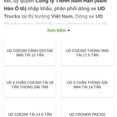
kết, ủy quyền
Công ty TNHH Nam Hàn (Nam
Hàn Ô tô)
nhập khẩu, phân phối dòng xe
UD
Trucks
tại thị trường
Việt Nam.
Dòng xe
UD
Trucks
chưa phổ biến như những dòng xe tải
Xem thêm
Howo, Jac, Chenglong, Huyndai,… nhưng
UD
Trucks
vẫn chiếm được độ tín nhiệm, tin dùng
của khách hàng khi trải nghiệm bởi chất lượng,
UD CDE280 CÁNH DƠI DÀI
UD CGE350 THÙNG 9M5
hiệu quả, tính tiện ích mà
UD
Truck
mang lại đã
9M5 TẢI 13 TẤN
TẢI 17.5 TẤN
được khẳng định tại nhiều quốc gia trên thế giới.
Danh sách đại lý UD Trucks toàn quốc
UD 4 CHÂN CGE350 TẢI 18
UD 3 CHÂN THÙNG DÀI
Hệ thống danh sách đại lý
Xe Tải UD
TẤN THÙNG DÀI 7M8
9M4 TẢI 14 TẤN
Trucks
trên toàn quốc các khu vực và tỉnh
thành
Bắc – Trung – Nam
để người mua dễ
dàng tìm kiếm thông tin mua bán xe tiện ích,
UD CDE280 TẢI 14.5 TẤN
UD CRONER PKE250