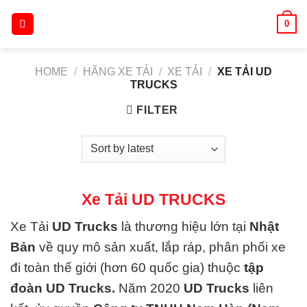
Skip
0
to
content
HOME
/
HÃNG XE TẢI
/
XE TẢI
/
XE TẢI UD
TRUCKS
FILTER
Xe Tải UD TRUCKS
Xe Tải
UD Trucks
là thương hiệu lớn tại
Nhật
Bản
về quy mô sản xuất, lắp ráp, phân phối xe
đi toàn thế giới (hơn 60 quốc gia) thuộc
tập
đoàn UD Trucks.
Năm 2020
UD Trucks
liên