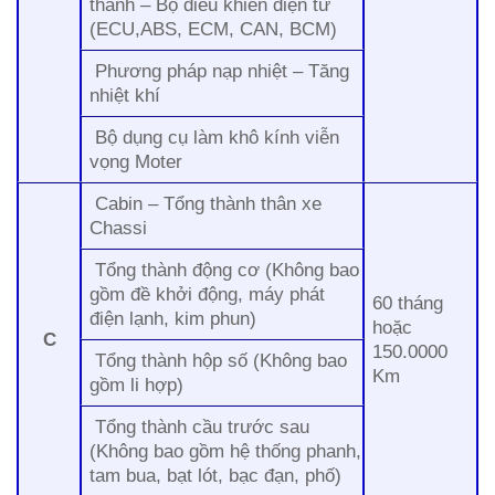
thanh – Bộ điều khiển điện tử
(ECU,ABS, ECM, CAN, BCM)
Phương pháp nạp nhiệt – Tăng
nhiệt khí
Bộ dụng cụ làm khô kính viễn
vọng Moter
Cabin – Tổng thành thân xe
Chassi
Tổng thành động cơ (Không bao
gồm đề khởi động, máy phát
60 tháng
điện lạnh, kim phun)
hoặc
C
150.0000
Tổng thành hộp số (Không bao
Km
gồm li hợp)
Tổng thành cầu trước sau
(Không bao gồm hệ thống phanh,
tam bua, bạt lót, bạc đạn, phố)