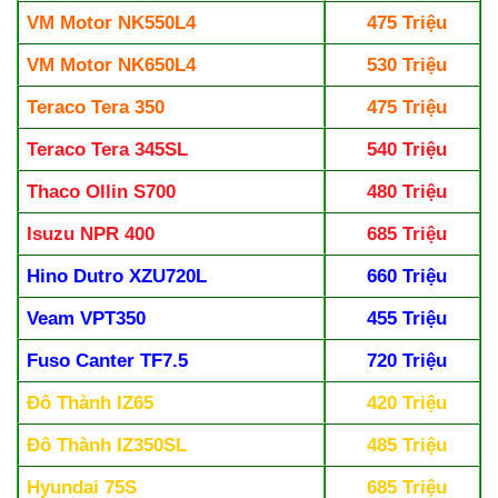
VM Motor NK550L4
475 Triệu
VM Motor NK650L4
530 Triệu
Teraco Tera 350
475 Triệu
Teraco Tera 345SL
540 Triệu
Thaco Ollin S700
480 Triệu
Isuzu NPR 400
685 Triệu
Hino Dutro XZU720L
660 Triệu
Veam VPT350
455 Triệu
Fuso Canter TF7.5
720 Triệu
Đô Thành IZ65
420 Triệu
Đô Thành IZ350SL
485 Triệu
Hyundai 75S
685 Triệu