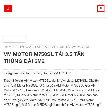
Skip
0
to
content
HOME
/
HÃNG XE TẢI
/
XE TẢI
/
XE TẢI VM MOTOR
VM MOTOR M750SL TẢI 3.5 TẤN
THÙNG DÀI 6M2
Categories:
Xe Tải 3.5 Tấn
,
Xe Tải VM MOTOR
Tags:
Báo giá VM Motor M750SL
,
đại lý VM Motor M750SL
,
Giá lăn
bánh VM Motor M750SL
,
Giá trả góp VM Motor M750SL\
,
Giá VM
Motor M750SL
,
Hình ảnh VM Motor M750SL
,
Mua trả góp VM Motor
M750SL
,
Mua VM Motor M750SL
,
Mua VM Motor M750SL cần bao
nhiêu
,
trả góp VM Motor M750SL
,
VM Motor M750SL
,
VM Motor
M750SL giá
,
VM Motor M750SL giá bao nhiêu
,
VM Motor M750SL giá