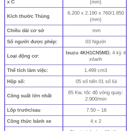
x C
(mm)
6.200 x 2.190 x 760/1.850
Kích thước Thùng
(mm)
Chiều dài cơ sở
mm
Số người được phép:
03 Người
Isuzu 4KH1CN5MD
, 4 kỳ 4
Loại động cơ:
xilanh
Thể tích làm việc:
1.499 cm3
Hộp số:
05 số tiến 01 số lùi
85 Kw, tốc độ vòng quay:
Công suất lớn nhất
2.900/min
Lốp trước/sau
7.50 – 16
Công thức bánh xe
4 x 2