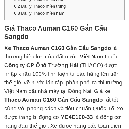
6.2
Đại lý Thaco miền trung
6.3
Đại lý Thaco miền nam
Giá Thaco Auman C160 Gắn Cẩu
Sangdo
Xe Thaco Auman C160 Gắn Cẩu Sangdo
là
thương hiệu lớn của đất nước
Việt Nam
thuộc
Công ty CP Ô tô Trường Hải
(THACO)
được
nhập khẩu 100% linh kiện từ các hãng lớn trên
thế giới về nước lắp ráp, phân phối ra thị trường
Việt Nam đặt nhà máy tại Đồng Nai.
Giá xe
Thaco Auman C160 Gắn Cẩu Sangdo
rất tốt
cùng với phong cách và
tiêu chuẩn Quốc Tế
, xe
được trang bị động cơ
YC4E160-33
là động cơ
hàng đ
ầu thế giới. Xe được nâng cấp toàn diện