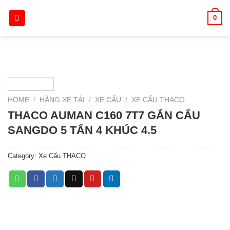
Skip
0
to
content
HOME
/
HÃNG XE TẢI
/
XE CẨU
/
XE CẨU THACO
THACO AUMAN C160 7T7 GẮN CẨU
SANGDO 5 TẤN 4 KHÚC 4.5
Category:
Xe Cẩu THACO