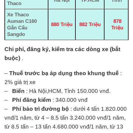
Hà Nội
TP.HCM
Tỉnh
Thaco
Xe Thaco
Auman C160
878
880 Triệu
882 Triệu
Gắn Cẩu
Triệu
Sangdo
Chi phí, đăng ký, kiểm tra các dòng xe (bắt
buộc)
.
–
Thuế trước bạ áp dụng theo khung thuế
:
2% giá trị xe
–
Biển
: Hà Nội,HCM, Tỉnh 150.000 vnđ.
–
Phí đăng kiểm
: 340.000 vnđ
–
Phí bảo trì đường bộ
: dưới 4 tấn 1.820.000
vnđ/1 năm, từ 4 – 8.5 tấn 3.240.000 vnđ/1 năm,
từ 8.5 tấn – 13 tấn 4.680.000 vnđ/1 năm, từ 13