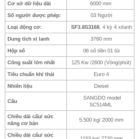
Cơ sở dữ liệu dài
6000 mm
Số người được phép:
03 Người
Loại động cơ:
SF3.8S3168
, 4 kỳ 4 xilanh
Dung tích xi lanh
3760 mm
Hộp số
06 số tiền 01 lùi
Công suất lớn nhất
125 Kw /2600 (Vòng/phút)
Tiêu chuẩn khí thải
Euro 4
Nhiên liệu
Diesel
SANGDO model
Cẩu
SC514ML
Chiều dài cẩu/ sức
5.500 kg/ 2000 mm
nâng cơ bản
Chiều dài cẩu/ sức
1153 kg/ 7720 mm