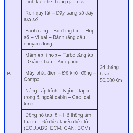
Linh kiện hệ thống gạt mưa
Ron quy lát – Dây sang số dây
lừa số
Bánh răng – Bộ đồng tốc – Hộp
số – Vi sai – Bánh răng cầu
chuyển động
Mâm ép li hợp – Turbo tăng áp
– Giảm chấn – Kim phun
24 tháng
Máy phát điện – Đề khởi động –
B
hoặc
Compa
50.000Km
Nâng cấp kính – Ngồi – tappi
trong & ngoài cabin – Các loại
kính
Đồng hồ táp lô – Hệ thống âm
thanh – Bộ điều khiển điện tử
(ECU,ABS, ECM, CAN, BCM)