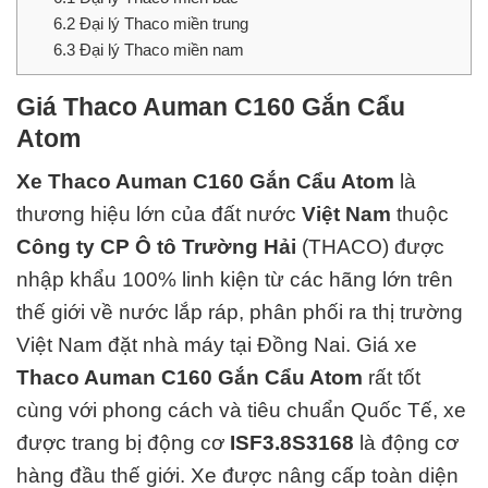
6.2
Đại lý Thaco miền trung
6.3
Đại lý Thaco miền nam
Giá Thaco Auman C160 Gắn Cẩu
Atom
Xe Thaco Auman C160 Gắn Cẩu Atom
là
thương hiệu lớn của đất nước
Việt Nam
thuộc
Công ty CP Ô tô Trường Hải
(THACO)
được
nhập khẩu 100% linh kiện từ các hãng lớn trên
thế giới về nước lắp ráp, phân phối ra thị trường
Việt Nam đặt nhà máy tại Đồng Nai.
Giá xe
Thaco Auman C160 Gắn Cẩu Atom
rất tốt
cùng với phong cách và
tiêu chuẩn Quốc Tế
, xe
được trang bị động cơ
ISF3.8S3168
là động cơ
hàng đ
ầu thế giới. Xe được nâng cấp toàn diện