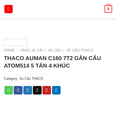
Skip
0
to
content
HOME
/
HÃNG XE TẢI
/
XE CẨU
/
XE CẨU THACO
THACO AUMAN C160 7T2 GẮN CẨU
ATOM514 5 TẤN 4 KHÚC
Category:
Xe Cẩu THACO