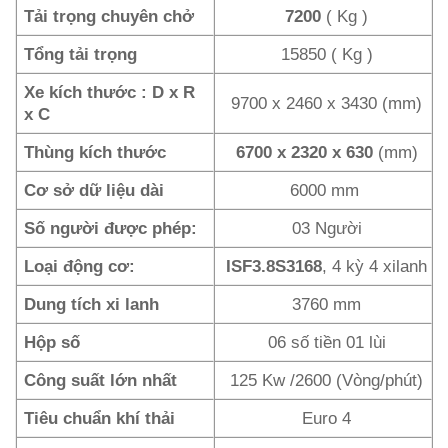
Tải trọng chuyên chở
7200
( Kg )
Tổng tải trọng
15850 ( Kg )
Xe kích thước : D x R
9700 x 2460 x 3430 (mm)
x C
Thùng kích thước
6700 x 2320 x 630
(mm)
Cơ sở dữ liệu dài
6000 mm
Số người được phép:
03 Người
Loại động cơ:
ISF3.8S3168
, 4 kỳ 4 xilanh
Dung tích xi lanh
3760 mm
Hộp số
06 số tiền 01 lùi
Công suất lớn nhất
125 Kw /2600 (Vòng/phút)
Tiêu chuẩn khí thải
Euro 4