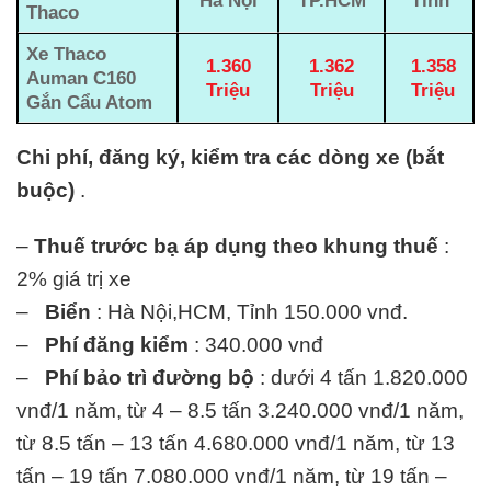
Hà Nội
TP.HCM
Tỉnh
Thaco
Xe Thaco
1.360
1.362
1.358
Auman C160
Triệu
Triệu
Triệu
Gắn Cẩu Atom
Chi phí, đăng ký, kiểm tra các dòng xe (bắt
buộc)
.
–
Thuế trước bạ áp dụng theo khung thuế
:
2% giá trị xe
–
Biển
: Hà Nội,HCM, Tỉnh 150.000 vnđ.
–
Phí đăng kiểm
: 340.000 vnđ
–
Phí bảo trì đường bộ
: dưới 4 tấn 1.820.000
vnđ/1 năm, từ 4 – 8.5 tấn 3.240.000 vnđ/1 năm,
từ 8.5 tấn – 13 tấn 4.680.000 vnđ/1 năm, từ 13
tấn – 19 tấn 7.080.000 vnđ/1 năm, từ 19 tấn –