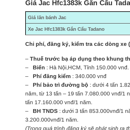
Giá Jac Hfc1383k Gắn Cẩu Tada
Giá lăn bánh Jac
Xe Jac Hfc1383k Gắn Cẩu Tadano
Chi phí, đăng ký, kiểm tra các dòng xe 
–
Thuế trước bạ áp dụng theo khung t
–
Biển
: Hà Nội,HCM, Tỉnh 150.000 vnđ.
–
Phí đăng kiểm
: 340.000 vnđ
–
Phí bảo trì đường bộ
: dưới 4 tấn 1.8
năm, từ 13 tấn – 19 tấn 7.080.000 vnđ/1 n
tấn 17.160.000 vnđ/1 năm.
–
BH TNDS
: dưới 3 tấn 853.000vnđ/1 nă
3.200.000vnđ/1 năm.
(Trong quá trình đăng ký sẽ phát sinh ra t