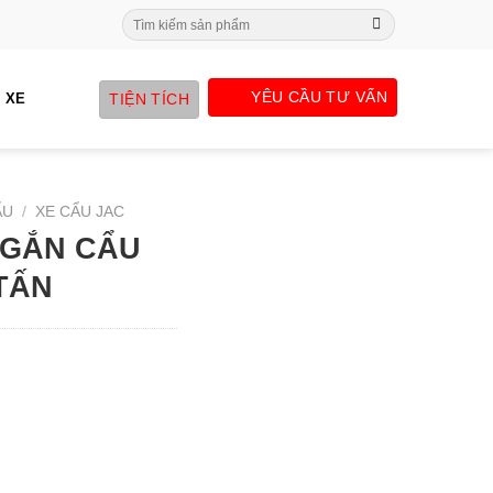
Search
for:
YÊU CẦU TƯ VẤN
TIỆN TÍCH
 XE
ẨU
/
XE CẨU JAC
 GẮN CẨU
TẤN