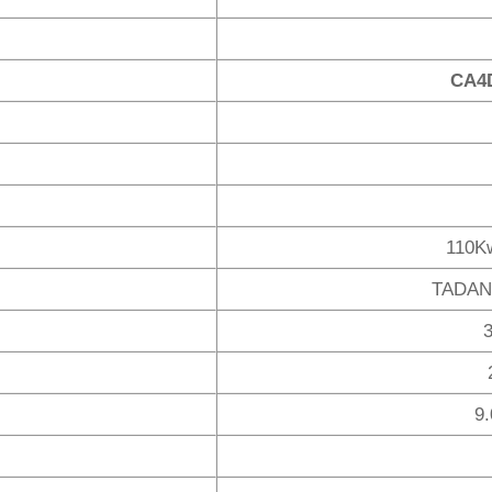
CA4
110Kw
TADAN
9.