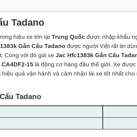
ẩu Tadano
ương hiệu xe lớn tại
Trung Quốc
được nhập khẩu ng
c1383k Gắn Cẩu Tadano
được người Việt rất tin d
t. Cùng với đó giá xe
Jac Hfc1383k Gắn Cẩu Tad
ơ
CA4DF2-15
là động cơ hàng đ
ầu thế giới. Xe được
ại hiệu quả vận hành và cảm nhận lái xe tốt nhất cho 
 Cẩu Tadano