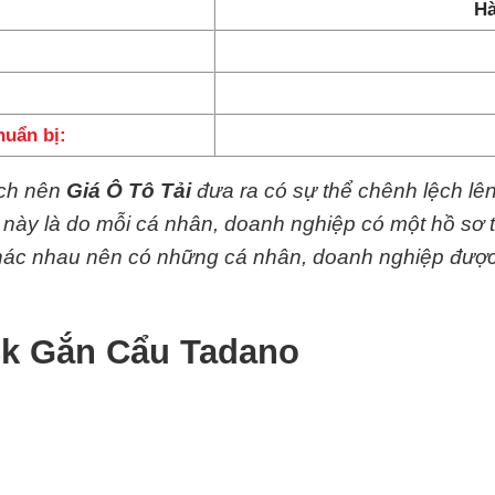
Hà
huẩn bị:
ệch nên
Giá Ô Tô Tải
đưa ra có sự thể chênh lệch lê
y này là do mỗi cá nhân, doanh nghiệp có một hồ sơ 
 khác nhau nên có những cá nhân, doanh nghiệp đượ
3k Gắn Cẩu Tadano