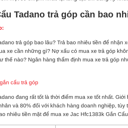
ẩu Tadano trả góp cần bao nh
p:
no trả góp bao lâu? Trả bao nhiêu tiền để nhận xe
 mua xe cần những gì? Nợ xấu có mua xe trả góp kh
hư thế nào? Ngân hàng thẩm định mua xe trả góp n
gắn cẩu trả góp
ano đang rất tốt là thời điểm mua xe tốt nhất. Giớ
 nhân và 80% đối với khách hàng doanh nghiệp, tùy 
bao nhiêu tiền mặt để mua xe Jac Hfc1383k Gắn Cẩ