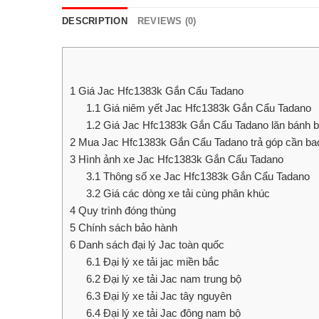
DESCRIPTION
REVIEWS (0)
1
Giá Jac Hfc1383k Gắn Cẩu Tadano
1.1
Giá niêm yết Jac Hfc1383k Gắn Cẩu Tadano
1.2
Giá Jac Hfc1383k Gắn Cẩu Tadano lăn bánh ba
2
Mua Jac Hfc1383k Gắn Cẩu Tadano trả góp cần ba
3
Hình ảnh xe Jac Hfc1383k Gắn Cẩu Tadano
3.1
Thông số xe Jac Hfc1383k Gắn Cẩu Tadano
3.2
Giá các dòng xe tải cùng phân khúc
4
Quy trình đóng thùng
5
Chính sách bảo hành
6
Danh sách đại lý Jac toàn quốc
6.1
Đại lý xe tải jac miền bắc
6.2
Đại lý xe tải Jac nam trung bộ
6.3
Đại lý xe tải Jac tây nguyên
6.4
Đại lý xe tải Jac đông nam bộ