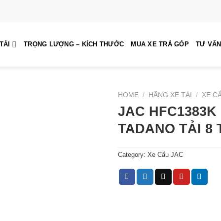
TẢI
TRỌNG LƯỢNG – KÍCH THƯỚC
MUA XE TRẢ GÓP
TƯ VẤN
HOME
/
HÃNG XE TẢI
/
XE C
JAC HFC1383K
TADANO TẢI 8 
Category:
Xe Cẩu JAC