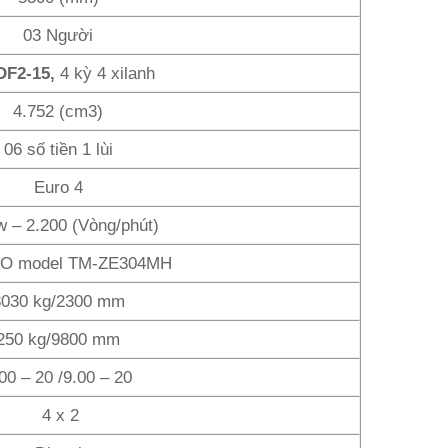
03 Người
DF2-15,
4 kỳ 4 xilanh
4.752 (cm3)
06 số tiền 1 lùi
Euro 4
 – 2.200 (Vòng/phút)
O model TM-ZE304MH
3030 kg/2300 mm
250 kg/9800 mm
00 – 20 /9.00 – 20
4 x 2