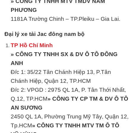
» CÔNG TY TNHH MTV TMDV NAM
PHƯƠNG
1181A Trường Chinh – TP.Pleiku – Gia Lai.
Đại lý xe tải Jac đông nam bộ
TP Hồ Chí Minh
» CÔNG TY TNHH SX & DV Ô TÔ ĐÔNG
ANH
Đ/c 1: 35/22 Tân Chánh Hiệp 13, P.Tân
Chánh Hiệp, Quận 12, TP.HCM
Đ/c 2: VPGD : 2975 QL 1A, P. Tân Thới Nhất,
Q.12, TP.HCM
» CÔNG TY CP TM & DV Ô TÔ
AN SƯƠNG
2450 QL 1A, Phường Trung Mỹ Tây, Quận 12,
Tp.HCM
» CÔNG TY TNHH MTV TM Ô TÔ