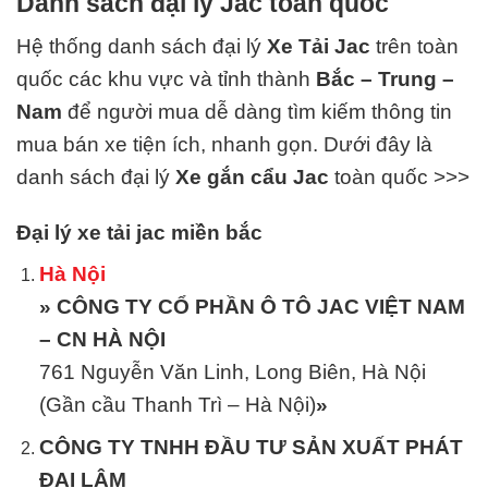
Danh sách đại lý Jac toàn quốc
Hệ thống danh sách đại lý
Xe Tải Jac
trên toàn
quốc các khu vực và tỉnh thành
Bắc – Trung –
Nam
để người mua dễ dàng tìm kiếm thông tin
mua bán xe tiện ích, nhanh gọn. Dưới đây là
danh sách đại lý
Xe gắn cẩu Jac
toàn quốc >>>
Đại lý xe tải jac miền bắc
Hà Nội
» CÔNG TY CỔ PHẦN Ô TÔ JAC VIỆT NAM
– CN HÀ NỘI
761 Nguyễn Văn Linh, Long Biên, Hà Nội
(Gần cầu Thanh Trì – Hà Nội)
»
CÔNG TY TNHH ĐẦU TƯ SẢN XUẤT PHÁT
ĐẠI LÂM