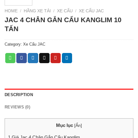
HOME
/
HÃNG XE TẢI
/
XE CẨU
/
XE CẨU JAC
JAC 4 CHÂN GẮN CẨU KANGLIM 10
TẤN
Category:
Xe Cẩu JAC
DESCRIPTION
REVIEWS (0)
Mục lục
[
Ẩn
]
1
Giá Jac 4 Chân Gắn Cẩu Kanglim