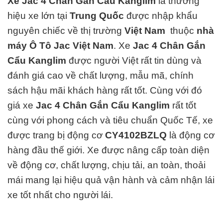
Xe Jac 4 Chân Gắn Cẩu Kanglim
là thương
hiệu xe lớn tại
Trung Quốc
được nhập khẩu
nguyên chiếc về thị trường
Việt Nam
thuộc
nhà
máy Ô Tô Jac Việt Nam
.
Xe
Jac 4 Chân Gắn
Cẩu Kanglim
được người Việt rất tin dùng và
đánh giá cao về chất lượng, mẫu mã, chính
sách hậu mãi khách hàng rất tốt. Cùng với đó
giá xe
Jac 4 Chân Gắn Cẩu Kanglim
rất tốt
cùng với phong cách và tiêu chuẩn Quốc Tế, xe
được trang bị động cơ
CY4102BZLQ
là động cơ
hàng đ
ầu thế giới. Xe được nâng cấp toàn diện
về động cơ, chất lượng, chịu tải, an toàn, thoải
mái mang lại hiệu quả vận hành và cảm nhận lái
xe tốt nhất cho người lái.