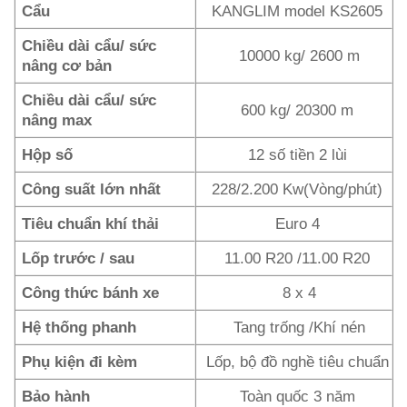
Cẩu
KANGLIM model KS2605
Chiều dài cẩu/ sức
10000 kg/ 2600 m
nâng cơ bản
Chiều dài cẩu/ sức
600 kg/ 20300 m
nâng max
Hộp số
12 số tiền 2 lùi
Công suất lớn nhất
228/2.200 Kw(Vòng/phút)
Tiêu chuẩn khí thải
Euro 4
Lốp trước / sau
11.00 R20 /11.00 R20
Công thức bánh xe
8 x 4
Hệ thống phanh
Tang trống /Khí nén
Phụ kiện đi kèm
Lốp, bộ đồ nghề tiêu chuẩn
Bảo hành
Toàn quốc 3 năm