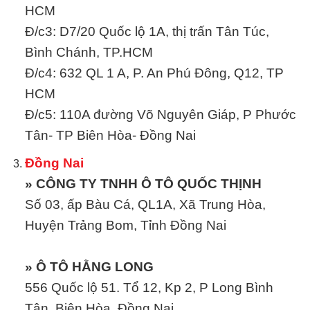
HCM
Đ/c3: D7/20 Quốc lộ 1A, thị trấn Tân Túc,
Bình Chánh, TP.HCM
Đ/c4: 632 QL 1 A, P. An Phú Đông, Q12, TP
HCM
Đ/c5: 110A đường Võ Nguyên Giáp, P Phước
Tân- TP Biên Hòa- Đồng Nai
Đồng Nai
» CÔNG TY TNHH Ô TÔ QUỐC THỊNH
Số 03, ấp Bàu Cá, QL1A, Xã Trung Hòa,
Huyện Trảng Bom, Tỉnh Đồng Nai
» Ô TÔ HẰNG LONG
556 Quốc lộ 51. Tổ 12, Kp 2, P Long Bình
Tân, Biên Hòa, Đồng Nai