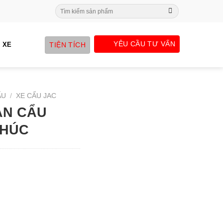
Search
for:
YÊU CẦU TƯ VẤN
TIỆN TÍCH
 XE
ẨU
/
XE CẨU JAC
ẮN CẨU
KHÚC