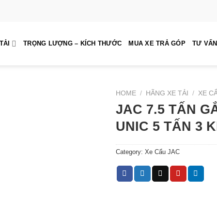
TẢI
TRỌNG LƯỢNG – KÍCH THƯỚC
MUA XE TRẢ GÓP
TƯ VẤN
HOME
/
HÃNG XE TẢI
/
XE C
JAC 7.5 TẤN G
UNIC 5 TẤN 3 
Category:
Xe Cẩu JAC