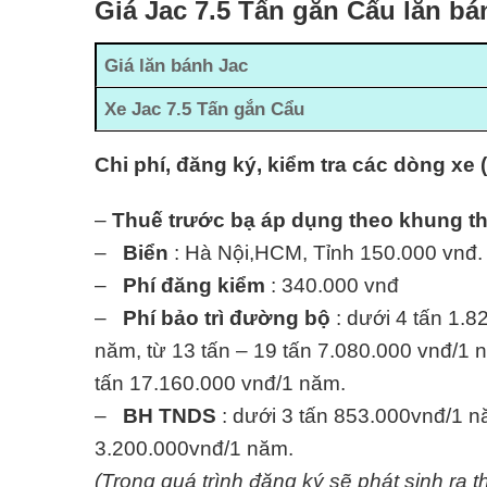
Giá Jac 7.5 Tấn gắn Cẩu lăn bá
Giá lăn bánh Jac
Xe Jac 7.5 Tấn gắn Cẩu
Chi phí, đăng ký, kiểm tra các dòng xe 
–
Thuế trước bạ áp dụng theo khung t
–
Biển
: Hà Nội,HCM, Tỉnh 150.000 vnđ.
–
Phí đăng kiểm
: 340.000 vnđ
–
Phí bảo trì đường bộ
: dưới 4 tấn 1.8
năm, từ 13 tấn – 19 tấn 7.080.000 vnđ/1 n
tấn 17.160.000 vnđ/1 năm.
–
BH TNDS
: dưới 3 tấn 853.000vnđ/1 nă
3.200.000vnđ/1 năm.
(Trong quá trình đăng ký sẽ phát sinh ra t