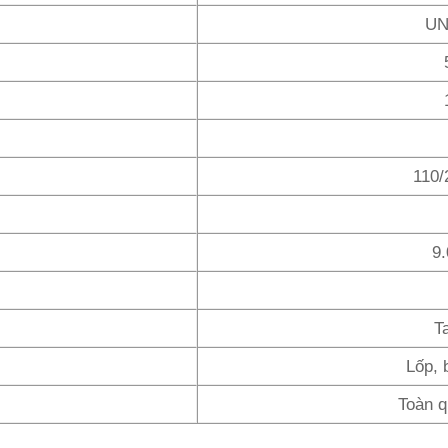
UN
110/
9.
T
Lốp, 
Toàn 