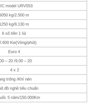
IC model URV553
5050 kg/2.500 m
1250 kg/8.130 m
6 số tiền 1 lùi
2.600 Kw(Vòng/phút)
Euro 4
00 – 20 /9.00 – 20
4 x 2
ang trống /Khí nén
bộ đồ nghề tiêu chuẩn
quốc 5 năm/150.000Km