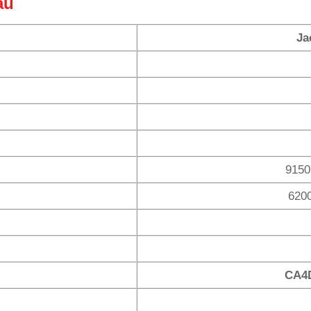
ẩu
Ja
9150
620
CA4