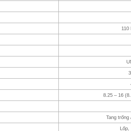
110 
U
3
8.25 – 16 (8
Tang trống 
Lốp,