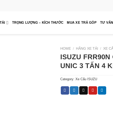
TẢI
TRỌNG LƯỢNG – KÍCH THƯỚC
MUA XE TRẢ GÓP
TƯ VẤN
HOME
/
HÃNG XE TẢI
/
XE C
ISUZU FRR90N
UNIC 3 TẤN 4 
Category:
Xe Cẩu ISUZU