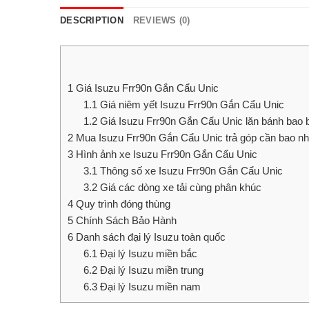
DESCRIPTION
REVIEWS (0)
1
Giá Isuzu Frr90n Gắn Cẩu Unic
1.1
Giá niêm yết Isuzu Frr90n Gắn Cẩu Unic
1.2
Giá Isuzu Frr90n Gắn Cẩu Unic lăn bánh bao b
2
Mua Isuzu Frr90n Gắn Cẩu Unic trả góp cần bao nh
3
Hình ảnh xe Isuzu Frr90n Gắn Cẩu Unic
3.1
Thông số xe Isuzu Frr90n Gắn Cẩu Unic
3.2
Giá các dòng xe tải cùng phân khúc
4
Quy trình đóng thùng
5
Chính Sách Bảo Hành
6
Danh sách đại lý Isuzu toàn quốc
6.1
Đại lý Isuzu miền bắc
6.2
Đại lý Isuzu miền trung
6.3
Đại lý Isuzu miền nam