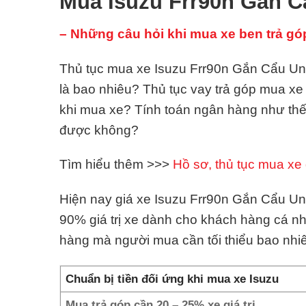
Mua Isuzu Frr90n Gắn C
– Những câu hỏi khi mua xe ben trả gó
Thủ tục mua xe Isuzu Frr90n Gắn Cẩu Unic
là bao nhiêu? Thủ tục vay trả góp mua x
khi mua xe? Tính toán ngân hàng như th
được không?
Tìm hiểu thêm >>>
Hồ sơ, thủ tục mua xe 
Hiện nay giá xe Isuzu Frr90n Gắn Cẩu Unic
90% giá trị xe dành cho khách hàng cá n
hàng mà người mua cần tối thiểu bao nhi
Chuẩn bị tiền đối ứng khi mua xe Isuzu
Mua trả góp cần 20 – 25% xe giá trị