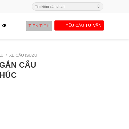
Search
for:
YÊU CẦU TƯ VẤN
TIỆN TÍCH
 XE
ẨU
/
XE CẨU ISUZU
 GẮN CẨU
KHÚC