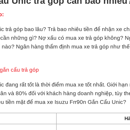
ẩu Unic trả góp cần bao nhiêu
p:
 trả góp bao lâu? Trả bao nhiêu tiền để nhận xe ch
e cần những gì? Nợ xấu có mua xe trả góp không? 
ế nào? Ngân hàng thẩm định mua xe trả góp như th
gắn cẩu trả góp
 đang rất tốt là thời điểm mua xe tốt nhất. Giới hạ
hân và 80% đối với khách hàng doanh nghiệp, tùy t
êu tiền mặt để mua xe Isuzu Frr90n Gắn Cẩu Unic?
Hà