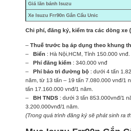
Giá lăn bánh Isuzu
Xe Isuzu Frr90n Gắn Cẩu Unic
Chi phí, đăng ký, kiểm tra các dòng xe 
–
Thuế trước bạ áp dụng theo khung t
–
Biển
: Hà Nội,HCM, Tỉnh 150.000 vnđ.
–
Phí đăng kiểm
: 340.000 vnđ
–
Phí bảo trì đường bộ
: dưới 4 tấn 1.8
năm, từ 13 tấn – 19 tấn 7.080.000 vnđ/1 n
tấn 17.160.000 vnđ/1 năm.
–
BH TNDS
: dưới 3 tấn 853.000vnđ/1 nă
3.200.000vnđ/1 năm.
(Trong quá trình đăng ký sẽ phát sinh ra t