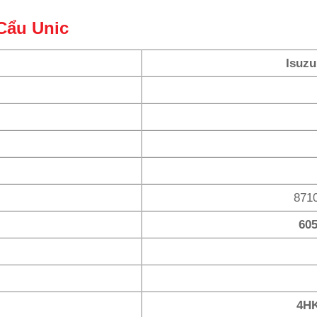
Cẩu Unic
Isuzu
871
605
4H