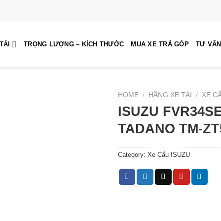
TẢI
TRỌNG LƯỢNG – KÍCH THƯỚC
MUA XE TRẢ GÓP
TƯ VẤN
HOME
/
HÃNG XE TẢI
/
XE C
ISUZU FVR34S
TADANO TM-ZT
Category:
Xe Cẩu ISUZU