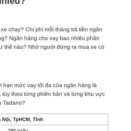
nhiêu?
e chạy? Chi phí mỗi tháng trả tiền ngân
ông? Ngân hàng cho vay bao nhiêu phần
hư thế nào? Nhờ người đứng ra mua xe có
ới hạn mức vay tối đa của ngân hàng là
 tùy theo từng phiên bản và từng khu vực
ẩu Tadano?
 Nội, TpHCM, Tỉnh
390 triệu