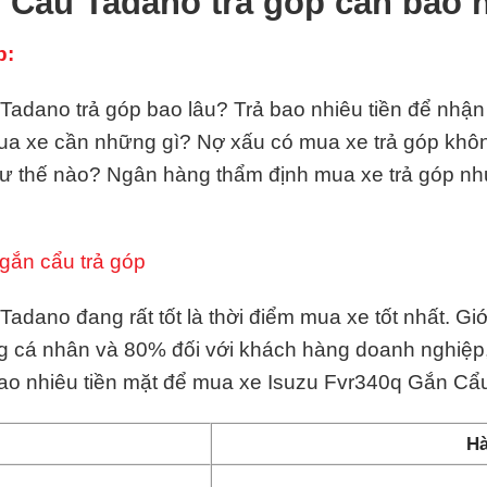
 Cẩu Tadano trả góp cần bao 
p:
dano trả góp bao lâu? Trả bao nhiêu tiền để nhận x
 mua xe cần những gì? Nợ xấu có mua xe trả góp kh
hư thế nào? Ngân hàng thẩm định mua xe trả góp n
gắn cẩu trả góp
adano đang rất tốt là thời điểm mua xe tốt nhất. Gi
g cá nhân và 80% đối với khách hàng doanh nghiệp,
bao nhiêu tiền mặt để mua xe Isuzu Fvr340q Gắn C
Hà