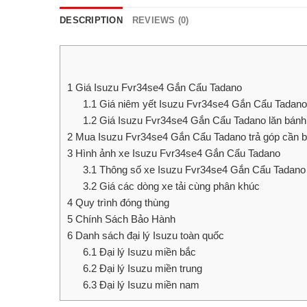
DESCRIPTION
REVIEWS (0)
1
Giá Isuzu Fvr34se4 Gắn Cẩu Tadano
1.1
Giá niêm yết Isuzu Fvr34se4 Gắn Cẩu Tadano
1.2
Giá Isuzu Fvr34se4 Gắn Cẩu Tadano lăn bánh 
2
Mua Isuzu Fvr34se4 Gắn Cẩu Tadano trả góp cần b
3
Hình ảnh xe Isuzu Fvr34se4 Gắn Cẩu Tadano
3.1
Thông số xe Isuzu Fvr34se4 Gắn Cẩu Tadano
3.2
Giá các dòng xe tải cùng phân khúc
4
Quy trình đóng thùng
5
Chính Sách Bảo Hành
6
Danh sách đại lý Isuzu toàn quốc
6.1
Đại lý Isuzu miền bắc
6.2
Đại lý Isuzu miền trung
6.3
Đại lý Isuzu miền nam