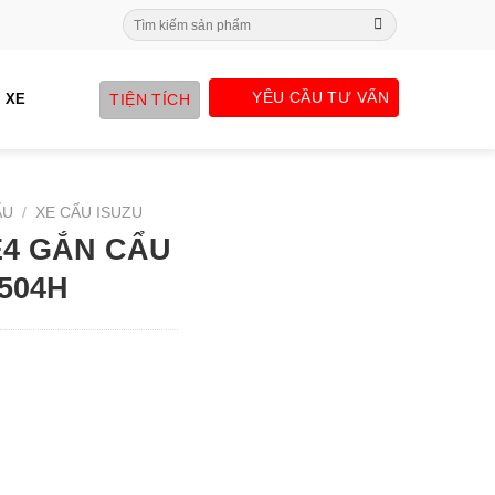
Search
for:
YÊU CẦU TƯ VẤN
TIỆN TÍCH
 XE
ẨU
/
XE CẨU ISUZU
E4 GẮN CẨU
504H