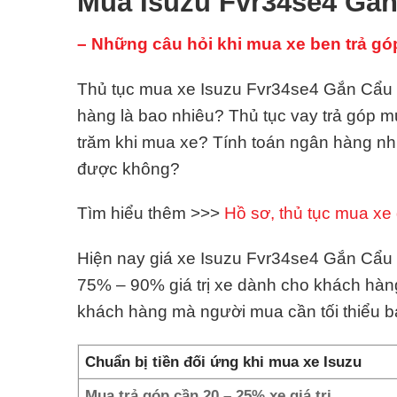
Mua Isuzu Fvr34se4 Gắn
– Những câu hỏi khi mua xe ben trả gó
Thủ tục mua xe Isuzu Fvr34se4 Gắn Cẩu Ta
hàng là bao nhiêu? Thủ tục vay trả góp
trăm khi mua xe? Tính toán ngân hàng n
được không?
Tìm hiểu thêm >>>
Hồ sơ, thủ tục mua xe 
Hiện nay giá xe Isuzu Fvr34se4 Gắn Cẩu T
75% – 90% giá trị xe dành cho khách hàn
khách hàng mà người mua cần tối thiểu 
Chuẩn bị tiền đối ứng khi mua xe Isuzu
Mua trả góp cần 20 – 25% xe giá trị