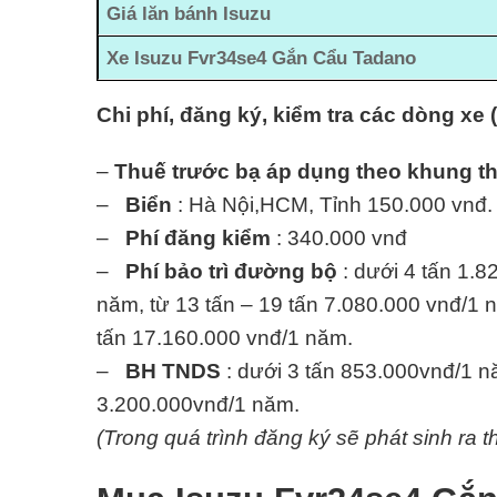
Giá lăn bánh Isuzu
Xe Isuzu Fvr34se4 Gắn Cẩu Tadano
Chi phí, đăng ký, kiểm tra các dòng xe 
–
Thuế trước bạ áp dụng theo khung t
–
Biển
: Hà Nội,HCM, Tỉnh 150.000 vnđ.
–
Phí đăng kiểm
: 340.000 vnđ
–
Phí bảo trì đường bộ
: dưới 4 tấn 1.8
năm, từ 13 tấn – 19 tấn 7.080.000 vnđ/1 n
tấn 17.160.000 vnđ/1 năm.
–
BH TNDS
: dưới 3 tấn 853.000vnđ/1 nă
3.200.000vnđ/1 năm.
(Trong quá trình đăng ký sẽ phát sinh ra t