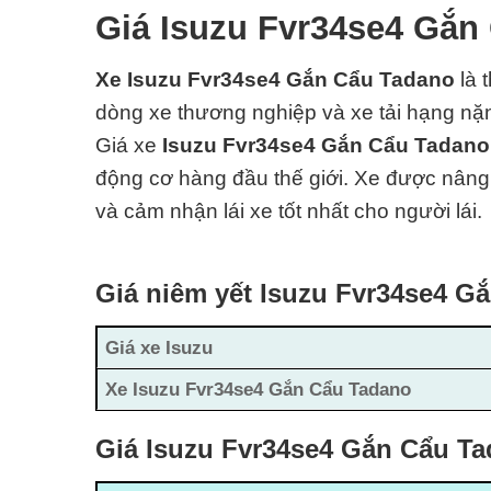
Giá Isuzu Fvr34se4 Gắn
Xe Isuzu Fvr34se4 Gắn Cẩu Tadano
là 
dòng xe thương nghiệp và xe tải hạng nặng
Giá xe
Isuzu Fvr34se4 Gắn Cẩu Tadan
động cơ hàng đ
ầu thế giới. Xe được nâng 
và cảm nhận lái xe tốt nhất cho người lái.
Giá niêm yết Isuzu Fvr34se4 G
Giá xe Isuzu
Xe Isuzu Fvr34se4 Gắn Cẩu Tadano
Giá Isuzu Fvr34se4 Gắn Cẩu Ta