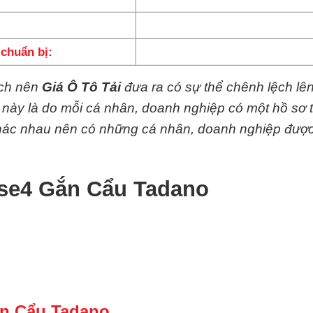
chuẩn bị:
ệch nên
Giá Ô Tô Tải
đưa ra có sự thể chênh lệch lê
y này là do mỗi cá nhân, doanh nghiệp có một hồ sơ 
 khác nhau nên có những cá nhân, doanh nghiệp đượ
4se4 Gắn Cẩu Tadano
ắn Cẩu Tadano