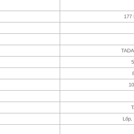
177 
TADA
5
10
T
Lốp,