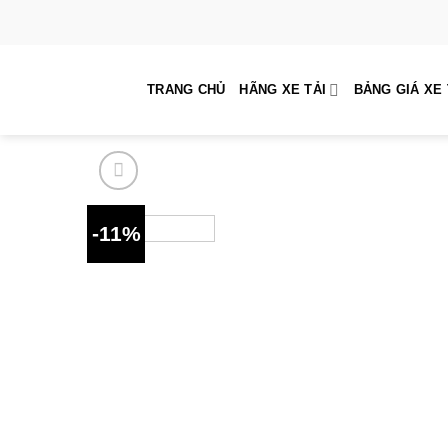
Skip
to
content
TRANG CHỦ
HÃNG XE TẢI
BẢNG GIÁ XE 
-11%