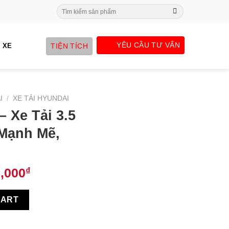
Search
for:
YÊU CẦU TƯ VẤN
TIỆN TÍCH
 XE
I
/
XE TẢI HYUNDAI
 Xe Tải 3.5
Mạnh Mẽ,
,000
₫
ấn Đẳng Cấp, Mạnh Mẽ, Bền Bỉ quantity
CART