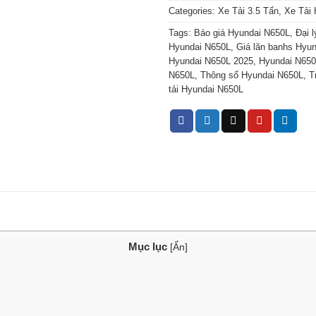
Categories:
Xe Tải 3.5 Tấn
,
Xe Tải 
Tags:
Báo giá Hyundai N650L
,
Đại 
Hyundai N650L
,
Giá lăn banhs Hyu
Hyundai N650L 2025
,
Hyundai N650
N650L
,
Thông số Hyundai N650L
,
T
tải Hyundai N650L
Mục lục
[
Ẩn
]