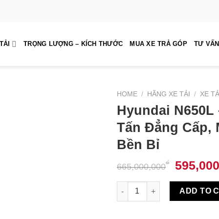
TẢI
TRỌNG LƯỢNG – KÍCH THƯỚC
MUA XE TRẢ GÓP
TƯ VẤN
HOME
/
HÃNG XE TẢI
/
XE TẢ
Hyundai N650L –
Tấn Đẳng Cấp, 
Bền Bỉ
595,000
₫
665,000,000
Hyundai N650L – Xe Tải 3.5 T
ADD TO 