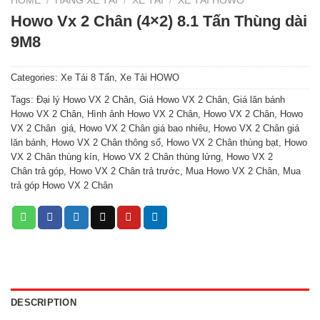
HOME
/
HÃNG XE TẢI
/
XE TẢI
/
XE TẢI HOWO
Howo Vx 2 Chân (4×2) 8.1 Tấn Thùng dài
9M8
Categories:
Xe Tải 8 Tấn
,
Xe Tải HOWO
Tags:
Đại lý Howo VX 2 Chân
,
Giá Howo VX 2 Chân
,
Giá lăn bánh
Howo VX 2 Chân
,
Hình ảnh Howo VX 2 Chân
,
Howo VX 2 Chân
,
Howo
VX 2 Chân giá
,
Howo VX 2 Chân giá bao nhiêu
,
Howo VX 2 Chân giá
lăn bánh
,
Howo VX 2 Chân thông số
,
Howo VX 2 Chân thùng bạt
,
Howo
VX 2 Chân thùng kín
,
Howo VX 2 Chân thùng lửng
,
Howo VX 2
Chân trả góp
,
Howo VX 2 Chân trả trước
,
Mua Howo VX 2 Chân
,
Mua
trả góp Howo VX 2 Chân
DESCRIPTION