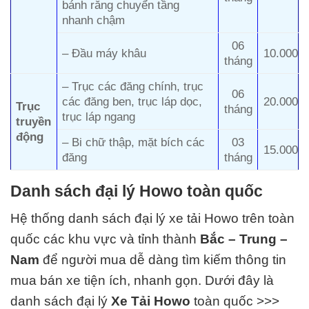
bánh răng chuyển tầng
nhanh chậm
06
– Đầu máy khâu
10.000
tháng
– Trục các đăng chính, trục
06
các đăng ben, trục láp dọc,
20.000
Trục
tháng
trục láp ngang
truyền
động
– Bi chữ thập, mặt bích các
03
15.000
đăng
tháng
Danh sách đại lý Howo toàn quốc
Hệ thống danh sách đại lý xe tải Howo trên toàn
quốc các khu vực và tỉnh thành
Bắc – Trung –
Nam
để người mua dễ dàng tìm kiếm thông tin
mua bán xe tiện ích, nhanh gọn. Dưới đây là
danh sách đại lý
Xe Tải
Howo
toàn quốc >>>