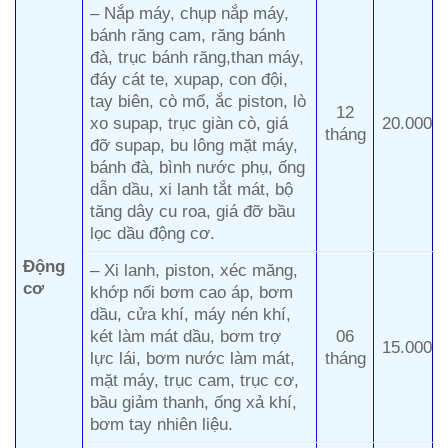
– Nắp máy, chụp nắp máy,
bánh răng cam, răng bánh
đà, trục bánh răng,than máy,
đáy cát te, xupap, con đội,
tay biên, cò mổ, ắc piston, lò
12
xo supap, trục giàn cò, giá
20.000
tháng
đỡ supap, bu lông mặt máy,
bánh đà, bình nước phụ, ống
dẫn dầu, xi lanh tắt mát, bộ
tăng dây cu roa, giá đỡ bầu
lọc dầu động cơ.
Động
– Xi lanh, piston, xéc măng,
cơ
khớp nối bơm cao áp, bơm
dầu, cửa khí, máy nén khí,
két làm mát dầu, bơm trợ
06
15.000
lực lái, bơm nước làm mát,
tháng
mặt máy, trục cam, trục cơ,
bầu giảm thanh, ống xả khí,
bơm tay nhiên liệu.