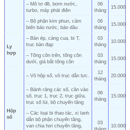
– Mô tơ đề, bơm nước,
06
15.000
turbo, máy phát điện
tháng
– Bộ phận kim phun, cảm
06
15.000
biến báo nước, báo dầu
tháng
– Bàn ép, càng cua, bi T,
03
10.000
trục bàn đạp
tháng
Ly
hợp
– Tổng côn trên, tổng côn
03
15.000
dưới, giá bắt tổng côn
tháng
12
– Vỏ hộp số, vỏ trục dẫn lực.
20.000
tháng
– Bánh răng các số, cần vào
06
số, trục 1, trục 2, trục giữa,
15.000
tháng
trục số lùi, bộ chuyển tầng
Hộp
– Các loại bi thao tác, xi lanh
số
dẫn bộ phận chuyển tầng,
03
van chia hơi chuyển tầng,
10.000
tháng