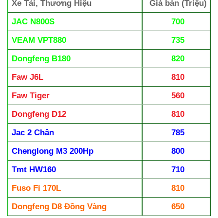
Xe Tải, Thương Hiệu
Giá bán (Triệu)
JAC N800S
700
VEAM VPT880
735
Dongfeng B180
820
Faw J6L
810
Faw Tiger
560
Dongfeng D12
810
Jac 2 Chân
785
Chenglong M3 200Hp
800
Tmt
HW160
710
Fuso Fi 170L
810
Dongfeng D8 Đồng Vàng
650